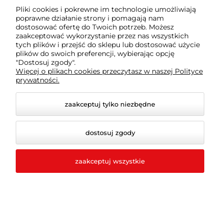
15,00 zł
47,50 zł
Pliki cookies i pokrewne im technologie umożliwiają
poprawne działanie strony i pomagają nam
dostosować ofertę do Twoich potrzeb. Możesz
zaakceptować wykorzystanie przez nas wszystkich
tych plików i przejść do sklepu lub dostosować użycie
plików do swoich preferencji, wybierając opcję
"Dostosuj zgody".
do koszyka
do koszyka
Więcej o plikach cookies przeczytasz w naszej Polityce
prywatności.
zaakceptuj tylko niezbędne
dostosuj zgody
zaakceptuj wszystkie
Pro Company Szpachla
PRO ROZPUSZCZALNIK