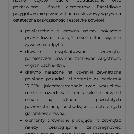
nośne, czyste, suche, odtłuszczone oraz
pozbawione luźnych elementów. Prawidłowe
przygotowanie powierzchni ma kluczowy wpływ na
ostateczną przyczepność i estetykę powłoki.
powierzchnie z drewna należy dokładnie
przeszlifować, usunąć ewentualne wycieki
żywiczne i odpylić,
drewno eksploatowane wewnątrz
pomieszczeń powinno zachować wilgotność
w granicach 8–15%,
drewno narażone na czynniki zewnętrzne
powinno posiadać wilgotność na poziomie
15–20% (nieprzestrzeganie tych warunków
może spowodować przebarwienie powłoki
emalii na sękach i pozostałych
powierzchniach, pochodzące z naturalnych
garbników drewna),
elementy drewniane pracujące na zewnątrz
należy bezwzględnie zaimpregnować
odpowiednim produktem technicznym,