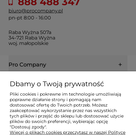
888 488 347
biuro@procompany.pl
pn-pt 8:00 - 16:00
Raba Wyżna 507a
34-721 Raba Wyżna
woj. małopolskie
Pro Company
Farby | Lakiery | Emalie
Dbamy o Twoją prywatność
Pliki cookies i pokrewne im technologie umożliwiają
Ochrona drewna | metalu | betonu
poprawne działanie strony i pomagają nam
dostosować ofertę do Twoich potrzeb. Możesz
zaakceptować wykorzystanie przez nas wszystkich
tych plików i przejść do sklepu lub dostosować użycie
Informacje prawne
plików do swoich preferencji, wybierając opcję
"Dostosuj zgody".
Więcej o plikach cookies przeczytasz w naszej Polityce
Dokumenty