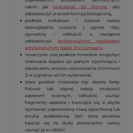
takim jak
impregnat do drewna
, aby
zabezpieczyć je przed korozją biologiczną,
podłoża metalowe i stalowe należy
bezwzględnie oczyścić z ognisk rdzy,
zgorzeliny i odtłuścić, a następnie
zabezpieczyć
profesjonalnym podkładem
antykorozyjnym Nakor Pro Company
,
nowe tynki oraz podłoża mineralne mogą być
malowane dopiero po pełnym wyschnięciu i
zakończeniu procesu sezonowania (minimum
3–4 tygodnie od ich wykonania),
stare powłoki malarskie (np. dawne farby
ftalowe lub olejne) należy zmatowić
papierem ściernym, odtłuścić, usunąć
fragmenty spękane i łuszczące się, a ubytki
wyrównać odpowiednią masą szpachlową lub
emalią podkładową. Jeśli stara powłoka
łuszczy się na dużej powierzchni, należy
usunąć ją w całości.