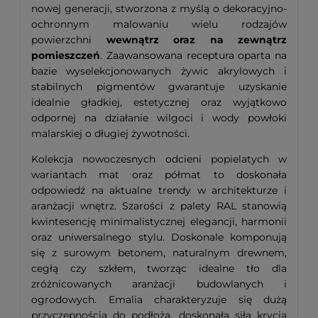
nowej generacji, stworzona z myślą o dekoracyjno-
ochronnym malowaniu wielu rodzajów
powierzchni
wewnątrz oraz na zewnątrz
pomieszczeń
. Zaawansowana receptura oparta na
bazie wyselekcjonowanych żywic akrylowych i
stabilnych pigmentów gwarantuje uzyskanie
idealnie gładkiej, estetycznej oraz wyjątkowo
odpornej na działanie wilgoci i wody powłoki
malarskiej o długiej żywotności.
Kolekcja nowoczesnych odcieni popielatych w
wariantach mat oraz półmat to doskonała
odpowiedź na aktualne trendy w architekturze i
aranżacji wnętrz. Szarości z palety RAL stanowią
kwintesencję minimalistycznej elegancji, harmonii
oraz uniwersalnego stylu. Doskonale komponują
się z surowym betonem, naturalnym drewnem,
cegłą czy szkłem, tworząc idealne tło dla
zróżnicowanych aranżacji budowlanych i
ogrodowych. Emalia charakteryzuje się dużą
przyczepnością do podłoża, doskonałą siłą krycia