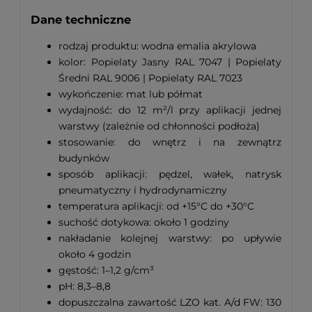
Dane techniczne
rodzaj produktu: wodna emalia akrylowa
kolor: Popielaty Jasny RAL 7047 | Popielaty
Średni RAL 9006 | Popielaty RAL 7023
wykończenie: mat lub półmat
wydajność: do 12 m²/l przy aplikacji jednej
warstwy (zależnie od chłonności podłoża)
stosowanie: do wnętrz i na zewnątrz
budynków
sposób aplikacji: pędzel, wałek, natrysk
pneumatyczny i hydrodynamiczny
temperatura aplikacji: od +15°C do +30°C
suchość dotykowa: około 1 godziny
nakładanie kolejnej warstwy: po upływie
około 4 godzin
gęstość: 1–1,2 g/cm³
pH: 8,3–8,8
dopuszczalna zawartość LZO kat. A/d FW: 130