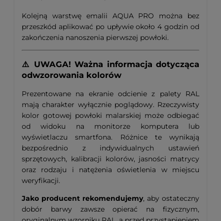
Kolejną warstwę emalii AQUA PRO można bez
przeszkód aplikować po upływie około 4 godzin od
zakończenia nanoszenia pierwszej powłoki.
⚠️ UWAGA! Ważna informacja dotycząca
odwzorowania kolorów
Prezentowane na ekranie odcienie z palety RAL
mają charakter wyłącznie poglądowy. Rzeczywisty
kolor gotowej powłoki malarskiej może odbiegać
od widoku na monitorze komputera lub
wyświetlaczu smartfona. Różnice te wynikają
bezpośrednio z indywidualnych ustawień
sprzętowych, kalibracji kolorów, jasności matrycy
oraz rodzaju i natężenia oświetlenia w miejscu
weryfikacji.
Jako producent rekomendujemy
, aby ostateczny
dobór barwy zawsze opierać na fizycznym,
oryginalnym wzorniku RAL, a przed przystąpieniem