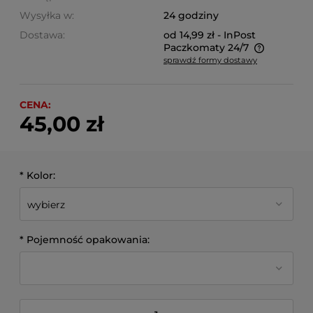
Wysyłka w:
24 godziny
Dostawa:
od 14,99 zł
- InPost
Paczkomaty 24/7
sprawdź formy dostawy
Cena nie zawiera ewentualnych kosztów płatności
CENA:
45,00 zł
*
Kolor:
*
Pojemność opakowania: