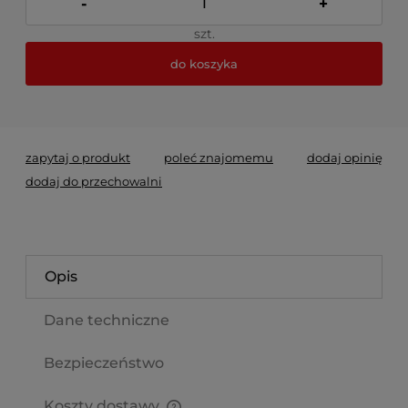
-
+
szt.
do koszyka
*
- Pole wymagane
zapytaj o produkt
poleć znajomemu
dodaj opinię
dodaj do przechowalni
Opis
Dane techniczne
Bezpieczeństwo
Koszty dostawy