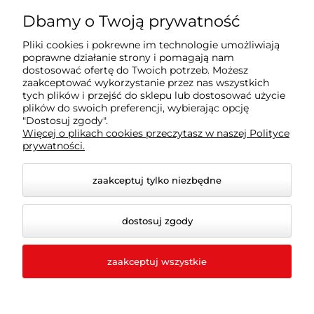
Farby | Lakiery | Emalie
Dbamy o Twoją prywatność
Pliki cookies i pokrewne im technologie umożliwiają
Ochrona drewna | metalu | betonu
poprawne działanie strony i pomagają nam
dostosować ofertę do Twoich potrzeb. Możesz
zaakceptować wykorzystanie przez nas wszystkich
tych plików i przejść do sklepu lub dostosować użycie
Informacje prawne
plików do swoich preferencji, wybierając opcję
"Dostosuj zgody".
Więcej o plikach cookies przeczytasz w naszej Polityce
Dokumenty
prywatności.
zaakceptuj tylko niezbędne
dostosuj zgody
zaakceptuj wszystkie
© 2026 procompany.pl. Wszelkie prawa zastrzeżone.
Styl graficzny i aplikacje ShopGadget.pl
Sklep
internetowy Shoper.pl