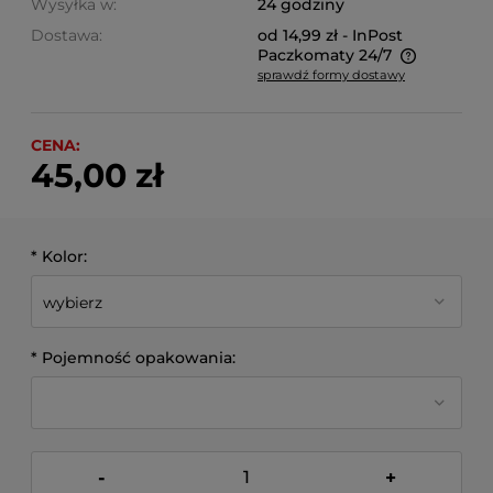
Wysyłka w:
24 godziny
Dostawa:
od 14,99 zł
- InPost
Paczkomaty 24/7
sprawdź formy dostawy
Cena nie zawiera ewentualnych kosztów płatności
CENA:
45,00 zł
*
Kolor:
*
Pojemność opakowania:
-
+