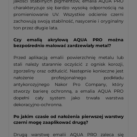
jakości stabilnych pigmentów, emalia AQUA PRO
charakteryzuje się bardzo wysoką odpornością na
promieniowanie UV. Wszystkie odcienie czerni
zachowują swoją stabilność, nasycenie i oryginalny
ton przez długie lata.
Czy emalią akrylową AQUA PRO można
bezpośrednio malować zardzewiały metal?
Przed aplikacją emalii powierzchnię metalu lub
stali należy starannie oczyścić z ognisk korozji,
zgorzeliny oraz odtłuścić. Następnie konieczne jest
nałożenie profesjonalnego podkładu
antykorozyjnego Nakor Pro Company, który
stworzy barierę ochronną, a emalia AQUA PRO
dopełni cały system jako trwała warstwa
dekoracyjno-ochronna.
Po jakim czasie od nałożenia pierwszej warstwy
czerni mogę zaaplikować drugą?
Drugą warstwę emalii AQUA PRO zaleca się