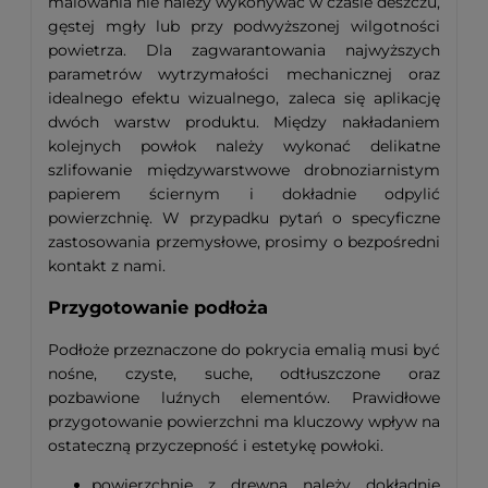
malowania nie należy wykonywać w czasie deszczu,
gęstej mgły lub przy podwyższonej wilgotności
powietrza. Dla zagwarantowania najwyższych
parametrów wytrzymałości mechanicznej oraz
idealnego efektu wizualnego, zaleca się aplikację
dwóch warstw produktu. Między nakładaniem
kolejnych powłok należy wykonać delikatne
szlifowanie międzywarstwowe drobnoziarnistym
papierem ściernym i dokładnie odpylić
powierzchnię. W przypadku pytań o specyficzne
zastosowania przemysłowe, prosimy o bezpośredni
kontakt z nami.
Przygotowanie podłoża
Podłoże przeznaczone do pokrycia emalią musi być
nośne, czyste, suche, odtłuszczone oraz
pozbawione luźnych elementów. Prawidłowe
przygotowanie powierzchni ma kluczowy wpływ na
ostateczną przyczepność i estetykę powłoki.
powierzchnie z drewna należy dokładnie