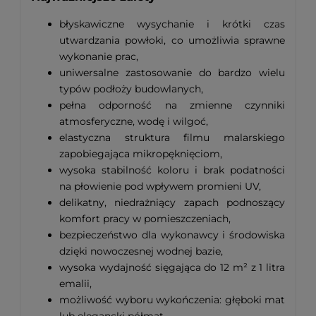
błyskawiczne wysychanie i krótki czas
utwardzania powłoki, co umożliwia sprawne
wykonanie prac,
uniwersalne zastosowanie do bardzo wielu
typów podłoży budowlanych,
pełna odporność na zmienne czynniki
atmosferyczne, wodę i wilgoć,
elastyczna struktura filmu malarskiego
zapobiegająca mikropęknięciom,
wysoka stabilność koloru i brak podatności
na płowienie pod wpływem promieni UV,
delikatny, niedrażniący zapach podnoszący
komfort pracy w pomieszczeniach,
bezpieczeństwo dla wykonawcy i środowiska
dzięki nowoczesnej wodnej bazie,
wysoka wydajność sięgająca do 12 m² z 1 litra
emalii,
możliwość wyboru wykończenia: głęboki mat
lub elegancki półmat.