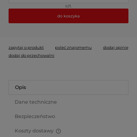
szt.
do koszyka
*
- Pole wymagane
zapytaj o produkt
poleć znajomemu
dodaj opinię
dodaj do przechowalni
Opis
Dane techniczne
Bezpieczeństwo
Koszty dostawy
Cena nie zawiera ewentualnych kosztów płatności