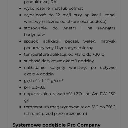
produktowej RAL
wykończenie: mat lub półmat
wydajność: do 12 m²/l przy aplikacji jednej
warstwy (zależnie od chłonności podłoża)
stosowanie: do wnętrz i na zewnątrz
budynków
sposób aplikacji: pędzel, wałek, natrysk
pneumatyczny i hydrodynamiczny
temperatura aplikacji: od +15°C do +30°C
suchość dotykowa: około 1 godziny
nakładanie kolejnej warstwy: po upływie
około 4 godzin
gęstość: 1–1,2 g/cm³
pH: 8,3–8,8
dopuszczalna zawartość LZO kat. A/d FW: 130
g/l
temperatura magazynowania: od 5°C do 30°C
(chronić przed przemrożeniem)
Systemowe podejście Pro Company