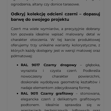
ogrodzenia, altany czy donice tarasowe.
Odkryj kolekcję odcieni czerni – dopasuj
barwę do swojego projektu
Czerń ma wiele wymiarów, a precyzyjnie dobrany
ton pozwala idealnie wpisać malowany detal w
charakter otoczenia. W tej karcie produktowej
oferujemy trzy unikalne warianty kolorystyczne, z
których każdy dostępny jest w wersji matowej oraz
półmatowej:
RAL 9017 Czarny drogowy
– głęboka,
wyrazista i czysta czerń. Podkreśla
nowoczesny charakter powierzchni,
doskonale wydobywa geometrię kształtów i
nadaje elementom zdecydowaną formę.
RAL 9011 Czarny grafitowy
– stonowana,
elegancka czerń z delikatnym grafitowym
podtonem. Idealnie sprawdza się w
aranżacjach technicznych, loftowych oraz