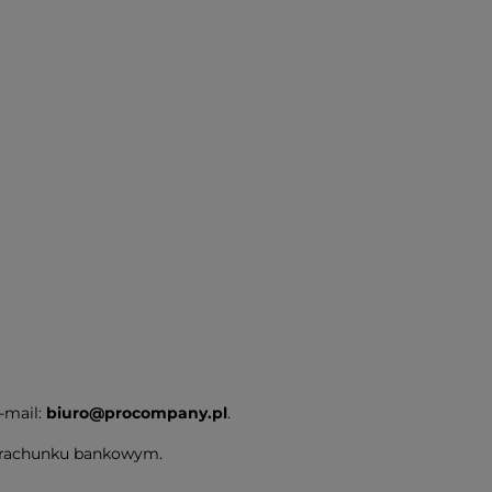
-mail:
biuro@procompany.pl
.
a rachunku bankowym.