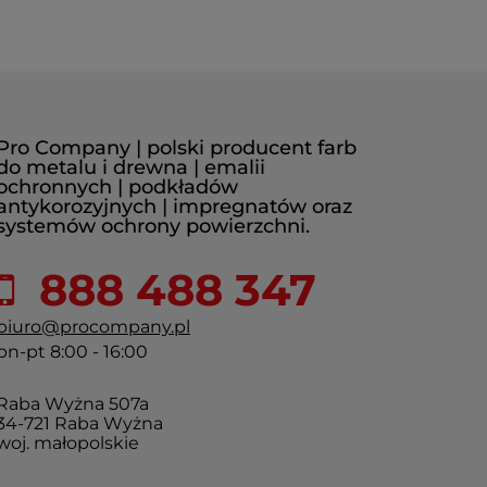
Pro Company | polski producent farb
do metalu i drewna | emalii
ochronnych | podkładów
antykorozyjnych | impregnatów oraz
systemów ochrony powierzchni.
888 488 347
biuro@procompany.pl
pn-pt 8:00 - 16:00
Raba Wyżna 507a
34-721 Raba Wyżna
woj. małopolskie