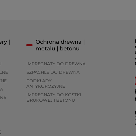
ry |
Ochrona drewna |
metalu | betonu
U
IMPREGNATY DO DREWNA
LNE
SZPACHLE DO DREWNA
ZNE
PODKŁADY
ANTYKOROZYJNE
A
IMPREGNATY DO KOSTKI
WNA
BRUKOWEJ I BETONU
E