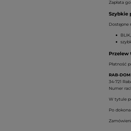
Zapłata go
Szybkie 
Dostępne m
BLIK,
szybk
Przelew 
Płatność 
RAB-DOM S
34-721 Ra
Numer rac
W tytule p
Po dokonan
Zamówienie