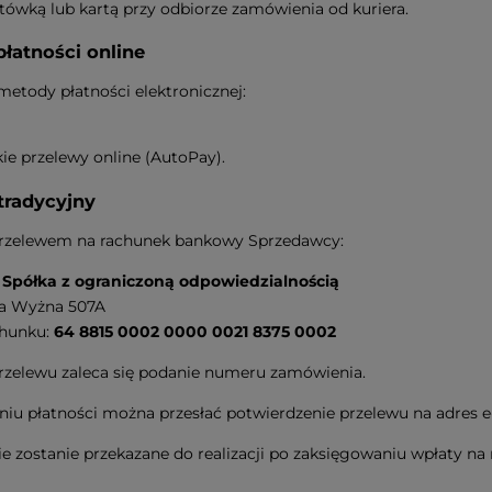
tówką lub kartą przy odbiorze zamówienia od kuriera.
płatności online
etody płatności elektronicznej:
ie przelewy online (AutoPay).
tradycyjny
przelewem na rachunek bankowy Sprzedawcy:
półka z ograniczoną odpowiedzialnością
ba Wyżna 507A
hunku:
64 8815 0002 0000 0021 8375 0002
rzelewu zaleca się podanie numeru zamówienia.
iu płatności można przesłać potwierdzenie przelewu na adres e
 zostanie przekazane do realizacji po zaksięgowaniu wpłaty n