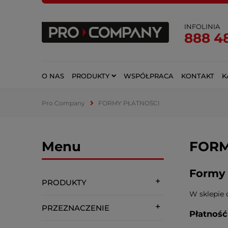
INFOLINIA
888 4
O NAS
PRODUKTY
WSPÓŁPRACA
KONTAKT
K
Pro Company
FORMY PŁATNOŚCI
Menu
FORM
Formy 
PRODUKTY
W sklepie 
PRZEZNACZENIE
Płatność