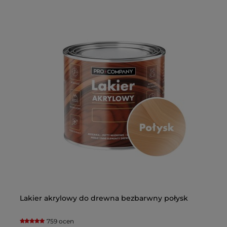
Lakier akrylowy do drewna bezbarwny połysk
Pr
759 ocen