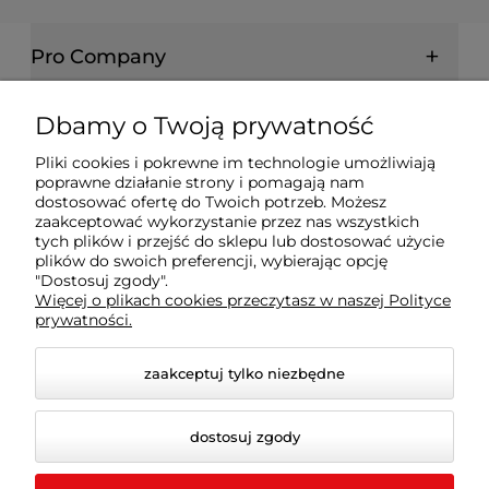
Pro Company
Farby | Lakiery | Emalie
Dbamy o Twoją prywatność
Pliki cookies i pokrewne im technologie umożliwiają
Ochrona drewna | metalu | betonu
poprawne działanie strony i pomagają nam
dostosować ofertę do Twoich potrzeb. Możesz
zaakceptować wykorzystanie przez nas wszystkich
Informacje prawne
tych plików i przejść do sklepu lub dostosować użycie
plików do swoich preferencji, wybierając opcję
"Dostosuj zgody".
Więcej o plikach cookies przeczytasz w naszej Polityce
Dokumenty
prywatności.
zaakceptuj tylko niezbędne
dostosuj zgody