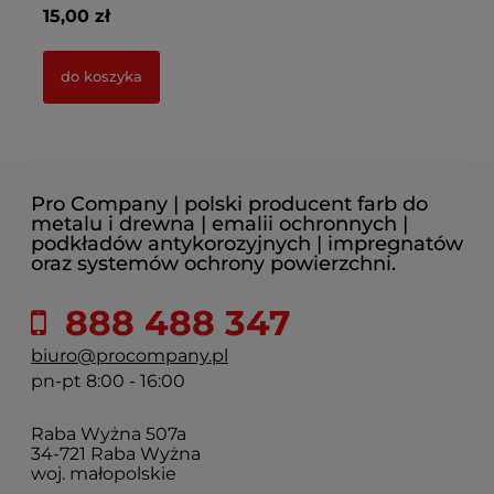
15,00 zł
8,
do koszyka
Pro Company | polski producent farb do
metalu i drewna | emalii ochronnych |
podkładów antykorozyjnych | impregnatów
oraz systemów ochrony powierzchni.
888 488 347
biuro@procompany.pl
pn-pt 8:00 - 16:00
Raba Wyżna 507a
34-721 Raba Wyżna
woj. małopolskie