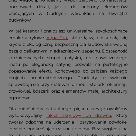
domowych detali, jak i do ochrony elementów
pracujących w trudnych warunkach na zewnątrz
budynków.
W tej kategorii znajdziesz uniwersalne, szybkoschnące
emalie akrylowe
Aqua Pro
, które łączą doskonałą siłę
krycia z ekologiczną, bezpieczną dla środowiska wodną
bazą o delikatnym, niedrażniącym zapachu. Dostępność
zróżnicowanych stopni połysku, od nowoczesnego
matu po elegancką satynę, pozwala na perfekcyjne
dopasowanie efektu końcowego do założeń każdego
projektu architektonicznego. Produkty te świetnie
sprawdzają się przy malowaniu mebli, stolarki okiennej i
drzwiowej, boazerii oraz elementów małej architektury
ogrodowej.
Dla miłośników naturalnego piękna przygotowaliśmy
wysokowydajny
lakier akrylowy do drewna
, który
tworzy odporną na uderzenia i zarysowania powłokę,
idealnie podkreślając rysunek słojów. Bez względu na
to, czy planujesz odmienić wygląd mebli, zabezpieczyć