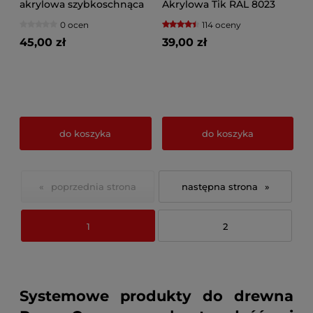
akrylowa szybkoschnąca
Akrylowa Tik RAL 8023
Odcienie czerni
0 ocen
114 oceny
45,00 zł
39,00 zł
do koszyka
do koszyka
«
»
1
2
Systemowe produkty do drewna