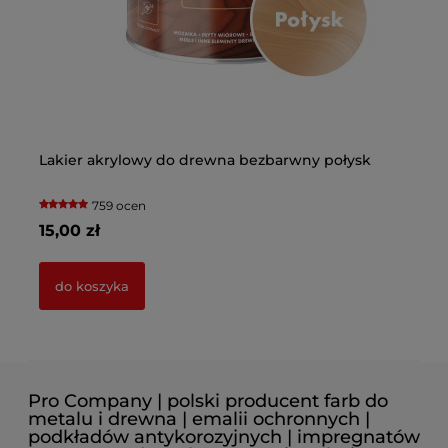
Lakier akrylowy do drewna bezbarwny połysk
Pr
759 ocen
15,00 zł
8,
do koszyka
Pro Company | polski producent farb do
metalu i drewna | emalii ochronnych |
podkładów antykorozyjnych | impregnatów