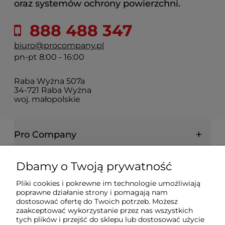
oraz systemów ochrony powierzchni.
888 488 347
biuro@procompany.pl
pn-pt 8:00 - 16:00
Raba Wyżna 507a
34-721 Raba Wyżna
woj. małopolskie
Pro Company
Farby | Lakiery | Emalie
Dbamy o Twoją prywatność
Pliki cookies i pokrewne im technologie umożliwiają
Ochrona drewna | metalu | betonu
poprawne działanie strony i pomagają nam
dostosować ofertę do Twoich potrzeb. Możesz
zaakceptować wykorzystanie przez nas wszystkich
Informacje prawne
tych plików i przejść do sklepu lub dostosować użycie