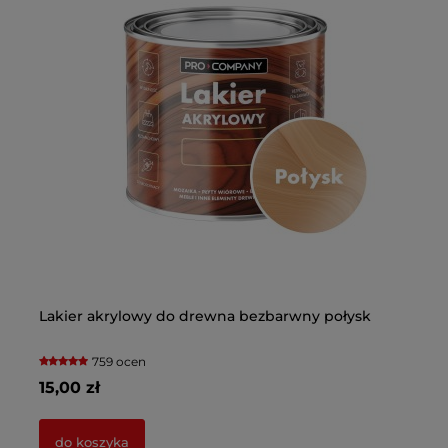
Lakier akrylowy do drewna bezbarwny połysk
Pr
759 ocen
15,00 zł
8,
do koszyka