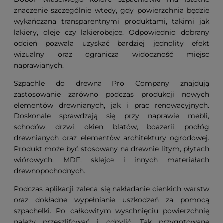
znaczenie szczególnie wtedy, gdy powierzchnia będzie
wykańczana transparentnymi produktami, takimi jak
lakiery, oleje czy lakierobejce. Odpowiednio dobrany
odcień pozwala uzyskać bardziej jednolity efekt
wizualny oraz ogranicza widoczność miejsc
naprawianych.
Szpachle do drewna Pro Company znajdują
zastosowanie zarówno podczas produkcji nowych
elementów drewnianych, jak i prac renowacyjnych.
Doskonale sprawdzają się przy naprawie mebli,
schodów, drzwi, okien, blatów, boazerii, podłóg
drewnianych oraz elementów architektury ogrodowej.
Produkt może być stosowany na drewnie litym, płytach
wiórowych, MDF, sklejce i innych materiałach
drewnopochodnych.
Podczas aplikacji zaleca się nakładanie cienkich warstw
oraz dokładne wypełnianie uszkodzeń za pomocą
szpachelki. Po całkowitym wyschnięciu powierzchnię
należy przeszlifować i odpylić. Tak przygotowane