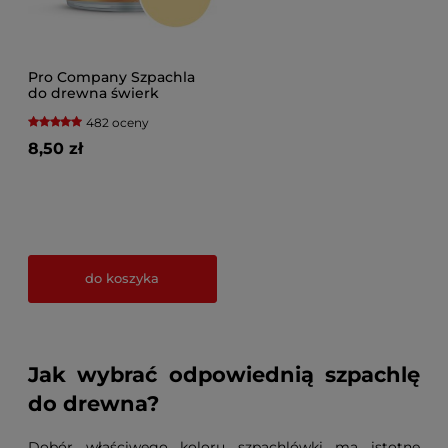
Pro Company Szpachla
do drewna świerk
482 oceny
8,50 zł
do koszyka
Jak wybrać odpowiednią szpachlę
do drewna?
Dobór właściwego koloru szpachlówki ma istotne