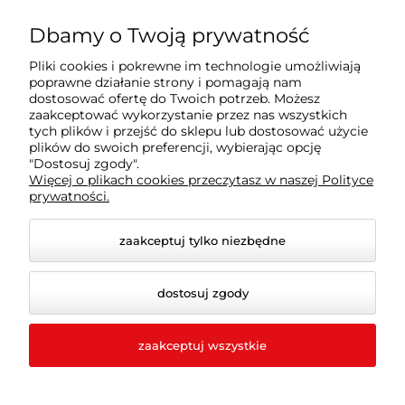
Farby | Lakiery | Emalie
Dbamy o Twoją prywatność
Pliki cookies i pokrewne im technologie umożliwiają
Ochrona drewna | metalu | betonu
poprawne działanie strony i pomagają nam
dostosować ofertę do Twoich potrzeb. Możesz
zaakceptować wykorzystanie przez nas wszystkich
tych plików i przejść do sklepu lub dostosować użycie
Informacje prawne
plików do swoich preferencji, wybierając opcję
"Dostosuj zgody".
Więcej o plikach cookies przeczytasz w naszej Polityce
Dokumenty
prywatności.
zaakceptuj tylko niezbędne
dostosuj zgody
zaakceptuj wszystkie
© 2026 procompany.pl. Wszelkie prawa zastrzeżone.
Styl graficzny i aplikacje ShopGadget.pl
Sklep