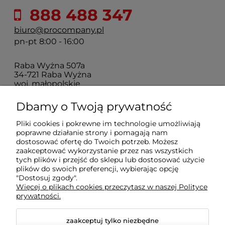
888 488 347
biuro@procompany.pl
pn-pt 8:00 - 16:00
Raba Wyżna 507a
34-721 Raba Wyżna
woj. małopolskie
Dbamy o Twoją prywatność
Pro Company
Pliki cookies i pokrewne im technologie umożliwiają
poprawne działanie strony i pomagają nam
dostosować ofertę do Twoich potrzeb. Możesz
Farby | Lakiery | Emalie
zaakceptować wykorzystanie przez nas wszystkich
tych plików i przejść do sklepu lub dostosować użycie
plików do swoich preferencji, wybierając opcję
Ochrona drewna | metalu | betonu
"Dostosuj zgody".
Więcej o plikach cookies przeczytasz w naszej Polityce
prywatności.
Informacje prawne
zaakceptuj tylko niezbędne