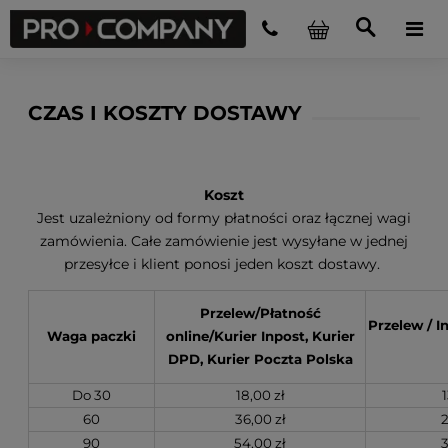
CZAS I KOSZTY DOSTAWY
Koszt
Jest uzależniony od formy płatności oraz łącznej wagi
zamówienia. Całe zamówienie jest wysyłane w jednej
przesyłce i klient ponosi jeden koszt dostawy.
Przelew/Płatność
Przelew / 
Waga paczki
online/Kurier Inpost, Kurier
DPD, Kurier Poczta Polska
Do 30
18,00 zł
1
60
36,00 zł
2
90
54,00 zł
3