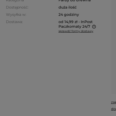
Kategoria
Farby do drewna
Dostępność:
duża ilość
Wysyłka w:
24 godziny
Dostawa:
od 14,99 zł
- InPost
Paczkomaty 24/7
sprawdź formy dostawy
Cena nie zawiera ewentualnych
kosztów płatności
za
do