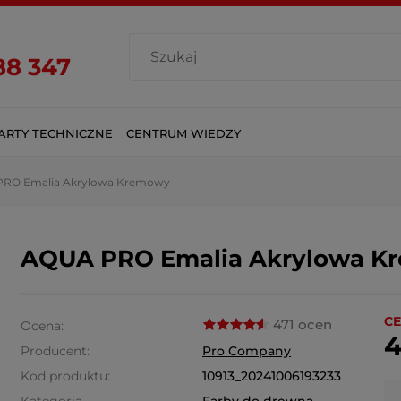
88 347
ARTY TECHNICZNE
CENTRUM WIEDZY
RO Emalia Akrylowa Kremowy
AQUA PRO Emalia Akrylowa K
CE
471 ocen
Ocena:
4
Producent:
Pro Company
Kod produktu:
10913_20241006193233