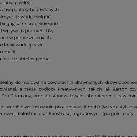
dzania powłoki,
typów podłoży budowlanych,
eryczne, wodę i wilgoć,
obiegająca mikropęknięciom,
pod wpływem promieni UV,
pracę w pomieszczeniach,
dzięki wodnej bazie,
 emalii,
at lub subtelny półmat.
idealny do malowania powierzchni drewnianych, drewnopochod
owlanej, a także podłoży kreatywnych, takich jak karton cz
 Pro Company, produkt stanowi trwałe zabezpieczenie nawierz
je szerokie zastosowanie przy renowacji mebli (w tym stylizowa
rowej, balustrad oraz konstrukcji ogrodowych (pergole, płoty, a