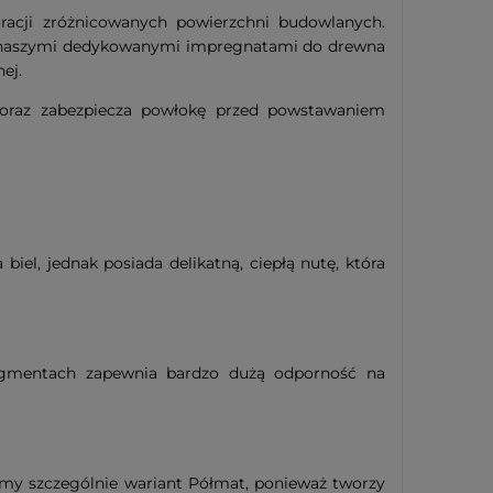
racji zróżnicowanych powierzchni budowlanych.
z naszymi dedykowanymi impregnatami do drewna
ej.
oraz zabezpiecza powłokę przed powstawaniem
el, jednak posiada delikatną, ciepłą nutę, która
igmentach zapewnia bardzo dużą odporność na
amy szczególnie wariant Półmat, ponieważ tworzy