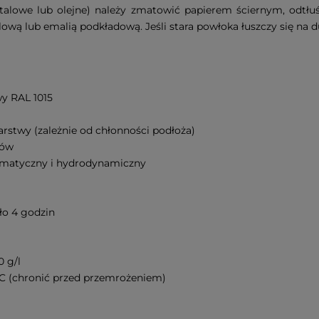
ftalowe lub olejne) należy zmatowić papierem ściernym, odtłuś
 lub emalią podkładową. Jeśli stara powłoka łuszczy się na duż
y RAL 1015
warstwy (zależnie od chłonności podłoża)
ków
neumatyczny i hydrodynamiczny
ło 4 godzin
0 g/l
C (chronić przed przemrożeniem)