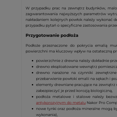
W przypadku prac na zewnątrz budynków, malowa
zagwarantowania najwyższych parametrów wytrzy
nakładaniem kolejnych powłok należy wykonać de
przypadku pytań o specyficzne zastosowania prze
Przygotowanie podłoża
Podłoże przeznaczone do pokrycia emalią mus
powierzchni ma kluczowy wpływ na ostateczną prz
powierzchnie z drewna należy dokładnie prze
drewno eksploatowane wewnątrz pomieszcz
drewno narażone na czynniki zewnętrzn
przebarwienie powłoki emalii na sękach i p
elementy drewniane pracujące na zewnątr
zabezpieczyć je przed korozją biologiczną,
podłoża metalowe i stalowe należy bezwzg
antykorozyjnym do metalu
Nakor Pro Comp
nowe tynki oraz podłoża mineralne mogą b
wykonania),