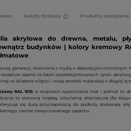
ństwo
Koszty dostawy
Produkty powiązane
Cena nie zawiera ewentualnych
kosztów płatności
ia akrylowa do drewna, metalu, pły
zewnątrz budynków | kolory kremowy 
półmatowe
owej generacji, stworzona z myślą o dekoracyjno-ochronnym 
receptura oparta na bazie wyselekcjonowanych żywic akrylowy
rnej na działanie wilgoci i wody powłoki malarskiej o długiej ży
żowy RAL 1015
w stopniach wykończenia mat i półmat to dos
cienie te stanowią miękką, szlachetną alternatywę dla klasyc
teryzuje się dużą przyczepnością do podłoża, doskonałą sił
likatnego, niemal niewyczuwalnego zapachu.