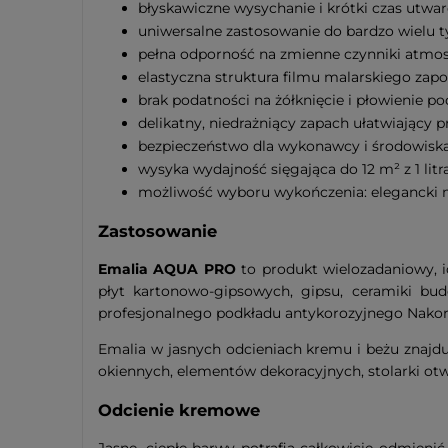
błyskawiczne wysychanie i krótki czas utwar
uniwersalne zastosowanie do bardzo wielu 
pełna odporność na zmienne czynniki atmosf
elastyczna struktura filmu malarskiego zap
brak podatności na żółknięcie i płowienie 
delikatny, niedrażniący zapach ułatwiający 
bezpieczeństwo dla wykonawcy i środowiska 
wysyka wydajność sięgająca do 12 m² z 1 litra
możliwość wyboru wykończenia: elegancki m
Zastosowanie
Emalia AQUA PRO
to produkt wielozadaniowy, 
płyt kartonowo-gipsowych, gipsu, ceramiki bud
profesjonalnego podkładu antykorozyjnego Nakor
Emalia w jasnych odcieniach kremu i beżu znajdu
okiennych, elementów dekoracyjnych, stolarki otwo
Odcienie kremowe