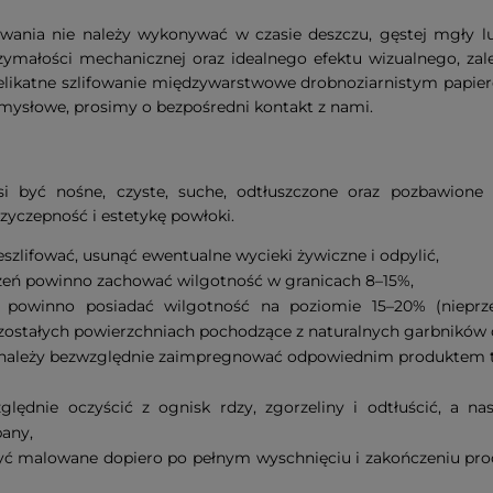
nia nie należy wykonywać w czasie deszczu, gęstej mgły lu
małości mechanicznej oraz idealnego efektu wizualnego, zale
likatne szlifowanie międzywarstwowe drobnoziarnistym papier
mysłowe, prosimy o bezpośredni kontakt z nami.
i być nośne, czyste, suche, odtłuszczone oraz pozbawione
yczepność i estetykę powłoki.
szlifować, usunąć ewentualne wycieki żywiczne i odpylić,
eń powinno zachować wilgotność w granicach 8–15%,
e powinno posiadać wilgotność na poziomie 15–20% (niep
ozostałych powierzchniach pochodzące z naturalnych garbników 
z należy bezwzględnie zaimpregnować odpowiednim produktem 
lędnie oczyścić z ognisk rdzy, zgorzeliny i odtłuścić, a n
any,
yć malowane dopiero po pełnym wyschnięciu i zakończeniu pr