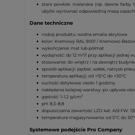
stare powłoki malarskie (np. dawne farby 
ubytki wyrównać odpowiednią masą szpachlową
Dane techniczne
rodzaj produktu: wodna emalia akrylowa
kolor: Kremowy RAL 9001 / Kremowo-Beżow
wykończenie: mat lub półmat
wydajność: do 12 m²/l przy aplikacji jednej 
stosowanie: do wnętrz i na zewnątrz budyn
sposób aplikacji: pędzel, wałek, natrysk p
temperatura aplikacji: od +15°C do +30°C
suchość dotykowa: około 1 godziny
nakładanie kolejnej warstwy: po upływie oko
gęstość: 1–1,2 g/cm³
pH: 8,3–8,8
dopuszczalna zawartość LZO kat. A/d FW: 13
temperatura magazynowania: od 5°C do 30°
Systemowe podejście Pro Company