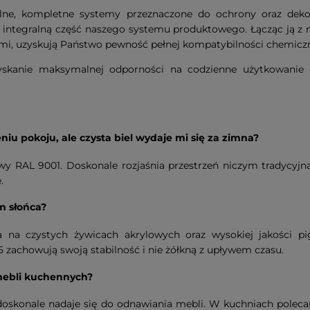
lne, kompletne systemy przeznaczone do ochrony oraz deko
 integralną część naszego systemu produktowego. Łącząc ją 
mi, uzyskują Państwo pewność pełnej kompatybilności chemiczn
yskanie maksymalnej odporności na codzienne użytkowanie 
eniu pokoju, ale czysta biel wydaje mi się za zimna?
 RAL 9001. Doskonale rozjaśnia przestrzeń niczym tradycyjna bi
.
m słońca?
na czystych żywicach akrylowych oraz wysokiej jakości p
 zachowują swoją stabilność i nie żółkną z upływem czasu.
 mebli kuchennych?
doskonale nadaje się do odnawiania mebli. W kuchniach polec