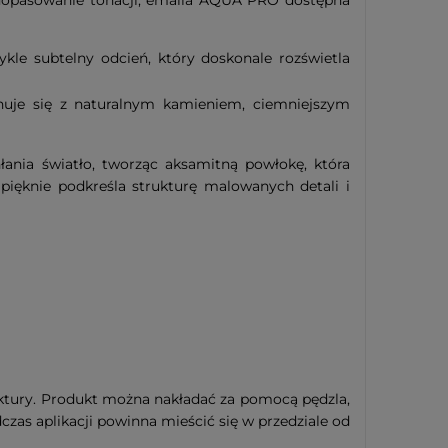
e dopasowanie tonacji, emalia AQUA PRO dostępna
le subtelny odcień, który doskonale rozświetla
nuje się z naturalnym kamieniem, ciemniejszym
ania światło, tworząc aksamitną powłokę, która
 pięknie podkreśla strukturę malowanych detali i
ktury. Produkt można nakładać za pomocą pędzla,
as aplikacji powinna mieścić się w przedziale od