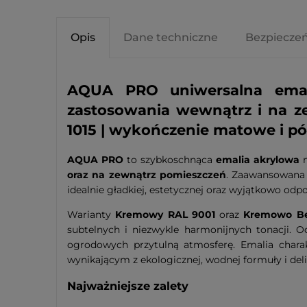
Opis
Dane techniczne
Bezpiecze
AQUA PRO uniwersalna emal
zastosowania wewnątrz i na 
1015 | wykończenie matowe i 
AQUA PRO
to szybkoschnąca
emalia akrylowa
n
oraz na zewnątrz pomieszczeń
. Zaawansowana 
idealnie gładkiej, estetycznej oraz wyjątkowo odpo
Warianty
Kremowy RAL 9001
oraz
Kremowo Be
subtelnych i niezwykle harmonijnych tonacji. Od
ogrodowych przytulną atmosferę. Emalia charak
wynikającym z ekologicznej, wodnej formuły i de
Najważniejsze zalety