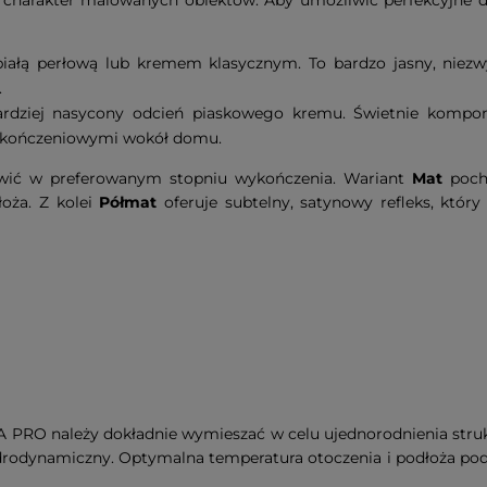
ić charakter malowanych obiektów. Aby umożliwić perfekcyjn
ałą perłową lub kremem klasycznym. To bardzo jasny, niezwyk
.
ardziej nasycony odcień piaskowego kremu. Świetnie kompo
ykończeniowymi wokół domu.
wić w preferowanym stopniu wykończenia. Wariant
Mat
pochł
oża. Z kolei
Półmat
oferuje subtelny, satynowy refleks, który
 PRO należy dokładnie wymieszać w celu ujednorodnienia stru
rodynamiczny. Optymalna temperatura otoczenia i podłoża podcz