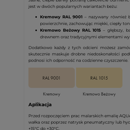
Jasne, ciepłe barwy potrafią całkowicie odmien
jest w dwóch popularnych wariantach beżu:
Kremowy RAL 9001
– nazywany również bi
powierzchnie, zachowując miękki, ciepły ton
Kremowo Beżowy RAL 1015
– głębszy, b
drewnem oraz tradycyjnymi elementami w
Dodatkowo każdy z tych odcieni możesz zamó
skutecznie maskuje drobne niedoskonałości podł
podnosi ich odporność na codzienne czyszczenie.
Aplikacja
Przed rozpoczęciem prac malarskich emalię AQUA
wałka oraz poprzez natrysk pneumatyczny lub hyd
+15°C do +30°C.