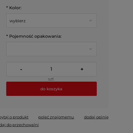
*
Kolor:
*
Pojemność opakowania:
-
+
szt.
do koszyka
*
- Pole wymagane
pytaj o produkt
poleć znajomemu
dodaj opinię
daj do przechowalni