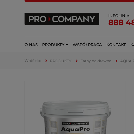
INFOLINIA
888 4
O NAS
PRODUKTY
WSPÓŁPRACA
KONTAKT
K
PRODUKTY
Farby do drewna
AQUA P