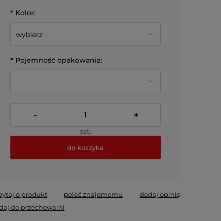
*
Kolor:
*
Pojemność opakowania:
-
+
szt.
do koszyka
*
- Pole wymagane
pytaj o produkt
poleć znajomemu
dodaj opinię
daj do przechowalni