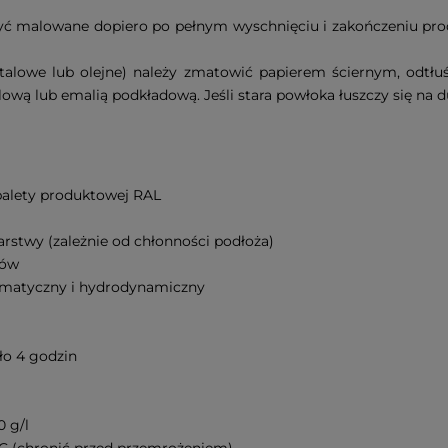
yć malowane dopiero po pełnym wyschnięciu i zakończeniu pr
ftalowe lub olejne) należy zmatowić papierem ściernym, odtłuś
 lub emalią podkładową. Jeśli stara powłoka łuszczy się na duż
 palety produktowej RAL
warstwy (zależnie od chłonności podłoża)
ków
neumatyczny i hydrodynamiczny
ło 4 godzin
0 g/l