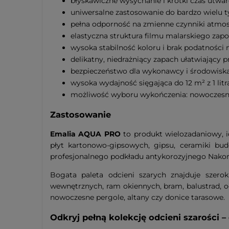
błyskawiczne wysychanie i krótki czas utwar
uniwersalne zastosowanie do bardzo wielu 
pełna odporność na zmienne czynniki atmosf
elastyczna struktura filmu malarskiego zap
wysoka stabilność koloru i brak podatności
delikatny, niedrażniący zapach ułatwiający 
bezpieczeństwo dla wykonawcy i środowiska 
wysoka wydajność sięgająca do 12 m² z 1 litra
możliwość wyboru wykończenia: nowoczesny
Zastosowanie
Emalia AQUA PRO
to produkt wielozadaniowy, 
płyt kartonowo-gipsowych, gipsu, ceramiki bud
profesjonalnego podkładu antykorozyjnego Nakor
Bogata paleta odcieni szarych znajduje szero
wewnętrznych, ram okiennych, bram, balustrad, o
nowoczesne pergole, altany czy donice tarasowe.
Odkryj pełną kolekcję odcieni szarości 