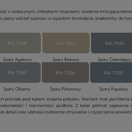
rość z widocznym, chłodnym niuansem, świetnie imitująca eleme
nio jasny odcień szarości o wysokim kontraście, znakomity do
h potrzeb pod kątem stopnia połysku. Wariant mat pochłania ś
skonałości i nierówności podłoża. Z kolei półmat zapewnia de
ub detali oraz ułatwia codzienne zmywanie i czyszczenie powierz