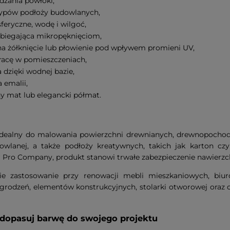
dzania powłoki,
typów podłoży budowlanych,
eryczne, wodę i wilgoć,
obiegająca mikropęknięciom,
 na żółknięcie lub płowienie pod wpływem promieni UV,
pracę w pomieszczeniach,
dzięki wodnej bazie,
 emalii,
 mat lub elegancki półmat.
idealny do malowania powierzchni drewnianych, drewnopochod
owlanej, a także podłoży kreatywnych, takich jak karton cz
 Pro Company, produkt stanowi trwałe zabezpieczenie nawierz
kie zastosowanie przy renowacji mebli mieszkaniowych, bi
grodzeń, elementów konstrukcyjnych, stolarki otworowej oraz o
– dopasuj barwę do swojego projektu