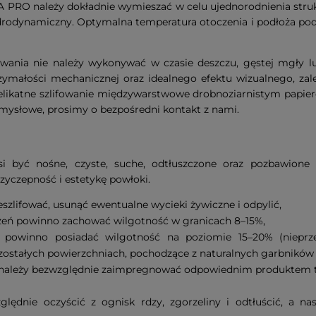
 PRO należy dokładnie wymieszać w celu ujednorodnienia stru
rodynamiczny. Optymalna temperatura otoczenia i podłoża podcz
nia nie należy wykonywać w czasie deszczu, gęstej mgły lu
małości mechanicznej oraz idealnego efektu wizualnego, zale
likatne szlifowanie międzywarstwowe drobnoziarnistym papier
mysłowe, prosimy o bezpośredni kontakt z nami.
i być nośne, czyste, suche, odtłuszczone oraz pozbawione
yczepność i estetykę powłoki.
szlifować, usunąć ewentualne wycieki żywiczne i odpylić,
eń powinno zachować wilgotność w granicach 8–15%,
e powinno posiadać wilgotność na poziomie 15–20% (niep
ozostałych powierzchniach, pochodzące z naturalnych garbników
z należy bezwzględnie zaimpregnować odpowiednim produktem 
lędnie oczyścić z ognisk rdzy, zgorzeliny i odtłuścić, a na