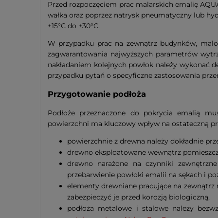
Przed rozpoczęciem prac malarskich emalię AQUA
wałka oraz poprzez natrysk pneumatyczny lub hyd
+15°C do +30°C.
W przypadku prac na zewnątrz budynków, malowa
zagwarantowania najwyższych parametrów wytrzy
nakładaniem kolejnych powłok należy wykonać de
przypadku pytań o specyficzne zastosowania prze
Przygotowanie podłoża
Podłoże przeznaczone do pokrycia emalią mus
powierzchni ma kluczowy wpływ na ostateczną prz
powierzchnie z drewna należy dokładnie prze
drewno eksploatowane wewnątrz pomieszcz
drewno narażone na czynniki zewnętrzn
przebarwienie powłoki emalii na sękach i p
elementy drewniane pracujące na zewnątr
zabezpieczyć je przed korozją biologiczną,
podłoża metalowe i stalowe należy bezwzg