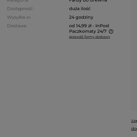
Kategoria
Farby do drewna
Dostępność:
duża ilość
Wysyłka w:
24 godziny
Dostawa:
od 14,99 zł
- InPost
Paczkomaty 24/7
sprawdź formy dostawy
Cena nie zawiera ewentualnych
kosztów płatności
za
do