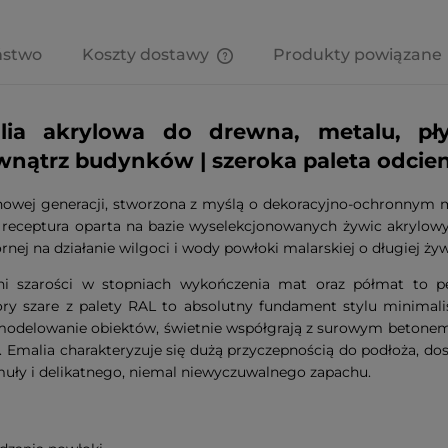
ństwo
Koszty dostawy
Produkty powiązane
Cena nie zawiera ewentualnych
kosztów płatności
ia akrylowa do drewna, metalu, pły
nątrz budynków | szeroka paleta odcieni
owej generacji, stworzona z myślą o dekoracyjno-ochronnym 
receptura oparta na bazie wyselekcjonowanych żywic akrylowy
rnej na działanie wilgoci i wody powłoki malarskiej o długiej ży
eni szarości w stopniach wykończenia mat oraz półmat to p
Kolory szare z palety RAL to absolutny fundament stylu minimal
modelowanie obiektów, świetnie współgrają z surowym betonem,
. Emalia charakteryzuje się dużą przyczepnością do podłoża, d
rmuły i delikatnego, niemal niewyczuwalnego zapachu.