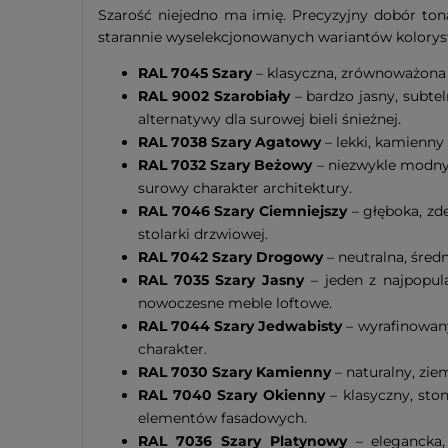
Szarość niejedno ma imię. Precyzyjny dobór ton
starannie wyselekcjonowanych wariantów koloryst
RAL 7045 Szary
– klasyczna, zrównoważona 
RAL 9002 Szarobiały
– bardzo jasny, subtel
alternatywy dla surowej bieli śnieżnej.
RAL 7038 Szary Agatowy
– lekki, kamienny
RAL 7032 Szary Beżowy
– niezwykle modny 
surowy charakter architektury.
RAL 7046 Szary Ciemniejszy
– głęboka, zd
stolarki drzwiowej.
RAL 7042 Szary Drogowy
– neutralna, śred
RAL 7035 Szary Jasny
– jeden z najpopula
nowoczesne meble loftowe.
RAL 7044 Szary Jedwabisty
– wyrafinowany
charakter.
RAL 7030 Szary Kamienny
– naturalny, zie
RAL 7040 Szary Okienny
– klasyczny, sto
elementów fasadowych.
RAL 7036 Szary Platynowy
– elegancka,