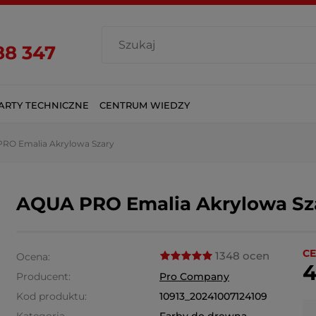
88 347
ARTY TECHNICZNE
CENTRUM WIEDZY
RO Emalia Akrylowa Szary
AQUA PRO Emalia Akrylowa Sz
CE
1348 ocen
Ocena:
4
Producent:
Pro Company
Kod produktu:
10913_20241007124109