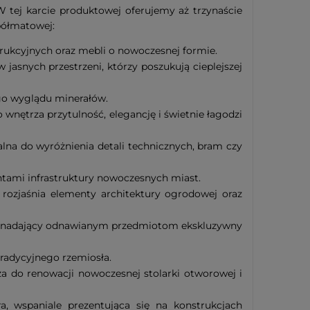
 tej karcie produktowej oferujemy aż trzynaście
półmatowej:
rukcyjnych oraz mebli o nowoczesnej formie.
 jasnych przestrzeni, którzy poszukują cieplejszej
ego wyglądu minerałów.
wnętrza przytulność, elegancję i świetnie łagodzi
lna do wyróżnienia detali technicznych, bram czy
ntami infrastruktury nowoczesnych miast.
e rozjaśnia elementy architektury ogrodowej oraz
iu, nadający odnawianym przedmiotom ekskluzywny
tradycyjnego rzemiosła.
 do renowacji nowoczesnej stolarki otworowej i
, wspaniale prezentująca się na konstrukcjach