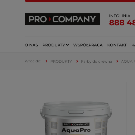
INFOLINIA
888 4
O NAS
PRODUKTY
WSPÓŁPRACA
KONTAKT
K
PRODUKTY
Farby do drewna
AQUA P