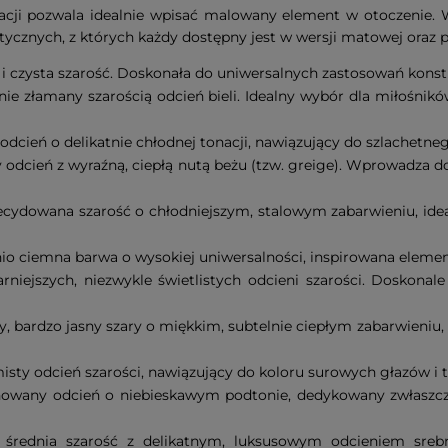
acji pozwala idealnie wpisać malowany element w otoczenie. W
ycznych, z których każdy dostępny jest w wersji matowej oraz 
i czysta szarość. Doskonała do uniwersalnych zastosowań konst
nie złamany szarością odcień bieli. Idealny wybór dla miłośników
 odcień o delikatnie chłodnej tonacji, nawiązujący do szlachetn
odcień z wyraźną, ciepłą nutą beżu (tzw. greige). Wprowadza do 
ecydowana szarość o chłodniejszym, stalowym zabarwieniu, idea
nio ciemna barwa o wysokiej uniwersalności, inspirowana eleme
rniejszych, niezwykle świetlistych odcieni szarości. Doskonal
, bardzo jasny szary o miękkim, subtelnie ciepłym zabarwien
misty odcień szarości, nawiązujący do koloru surowych głazów i 
nowany odcień o niebieskawym podtonie, dedykowany zwłaszcza
 średnia szarość z delikatnym, luksusowym odcieniem srebra