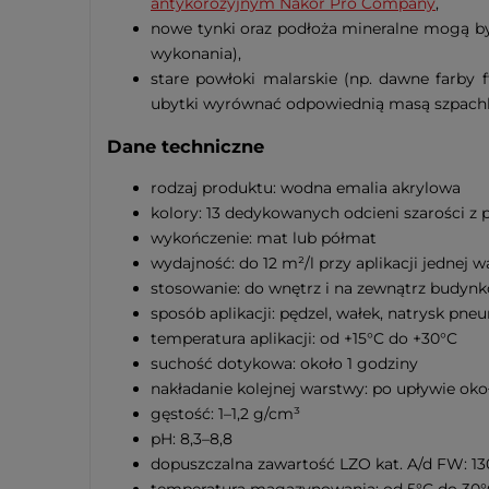
antykorozyjnym Nakor Pro Company
,
nowe tynki oraz podłoża mineralne mogą b
wykonania),
stare powłoki malarskie (np. dawne farby 
ubytki wyrównać odpowiednią masą szpachlową
Dane techniczne
rodzaj produktu: wodna emalia akrylowa
kolory: 13 dedykowanych odcieni szarości z
wykończenie: mat lub półmat
wydajność: do 12 m²/l przy aplikacji jednej 
stosowanie: do wnętrz i na zewnątrz budyn
sposób aplikacji: pędzel, wałek, natrysk p
temperatura aplikacji: od +15°C do +30°C
suchość dotykowa: około 1 godziny
nakładanie kolejnej warstwy: po upływie oko
gęstość: 1–1,2 g/cm³
pH: 8,3–8,8
dopuszczalna zawartość LZO kat. A/d FW: 13