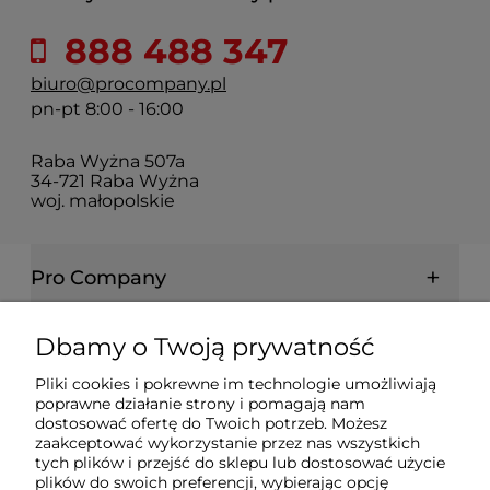
888 488 347
biuro@procompany.pl
pn-pt 8:00 - 16:00
Raba Wyżna 507a
34-721 Raba Wyżna
woj. małopolskie
Pro Company
Farby | Lakiery | Emalie
Dbamy o Twoją prywatność
Pliki cookies i pokrewne im technologie umożliwiają
Ochrona drewna | metalu | betonu
poprawne działanie strony i pomagają nam
dostosować ofertę do Twoich potrzeb. Możesz
zaakceptować wykorzystanie przez nas wszystkich
tych plików i przejść do sklepu lub dostosować użycie
Informacje prawne
plików do swoich preferencji, wybierając opcję