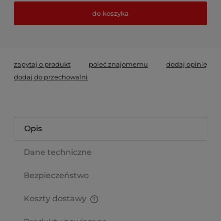
do koszyka
*
- Pole wymagane
zapytaj o produkt
poleć znajomemu
dodaj opinię
dodaj do przechowalni
Opis
Dane techniczne
Bezpieczeństwo
Koszty dostawy
Cena nie zawiera ewentualnych kosztów płatności