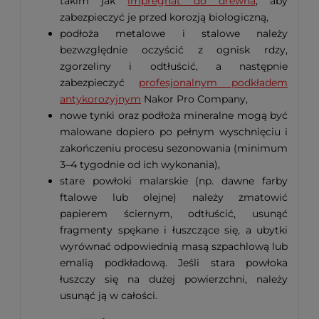
takim jak
impregnat do drewna
, aby
zabezpieczyć je przed korozją biologiczną,
podłoża metalowe i stalowe należy
bezwzględnie oczyścić z ognisk rdzy,
zgorzeliny i odtłuścić, a następnie
zabezpieczyć
profesjonalnym podkładem
antykorozyjnym
Nakor Pro Company,
nowe tynki oraz podłoża mineralne mogą być
malowane dopiero po pełnym wyschnięciu i
zakończeniu procesu sezonowania (minimum
3–4 tygodnie od ich wykonania),
stare powłoki malarskie (np. dawne farby
ftalowe lub olejne) należy zmatowić
papierem ściernym, odtłuścić, usunąć
fragmenty spękane i łuszczące się, a ubytki
wyrównać odpowiednią masą szpachlową lub
emalią podkładową. Jeśli stara powłoka
łuszczy się na dużej powierzchni, należy
usunąć ją w całości.