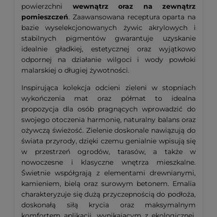
powierzchni
wewnątrz oraz na zewnątrz
pomieszczeń
. Zaawansowana receptura oparta na
bazie wyselekcjonowanych żywic akrylowych i
stabilnych pigmentów gwarantuje uzyskanie
idealnie gładkiej, estetycznej oraz wyjątkowo
odpornej na działanie wilgoci i wody powłoki
malarskiej o długiej żywotności.
Inspirująca kolekcja odcieni zieleni w stopniach
wykończenia mat oraz półmat to idealna
propozycja dla osób pragnących wprowadzić do
swojego otoczenia harmonię, naturalny balans oraz
ożywczą świeżość. Zielenie doskonale nawiązują do
świata przyrody, dzięki czemu genialnie wpisują się
w przestrzeń ogrodów, tarasów, a także w
nowoczesne i klasyczne wnętrza mieszkalne.
Świetnie współgrają z elementami drewnianymi,
kamieniem, bielą oraz surowym betonem. Emalia
charakteryzuje się dużą przyczepnością do podłoża,
doskonałą siłą krycia oraz maksymalnym
komfortem aplikacji, wynikającym z ekologicznej,