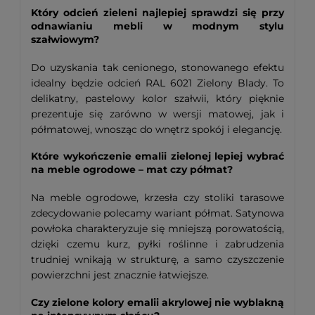
Który odcień zieleni najlepiej sprawdzi się przy
odnawianiu mebli w modnym stylu
szałwiowym?
Do uzyskania tak cenionego, stonowanego efektu
idealny będzie odcień RAL 6021 Zielony Blady. To
delikatny, pastelowy kolor szałwii, który pięknie
prezentuje się zarówno w wersji matowej, jak i
półmatowej, wnosząc do wnętrz spokój i elegancję.
Które wykończenie emalii zielonej lepiej wybrać
na meble ogrodowe – mat czy półmat?
Na meble ogrodowe, krzesła czy stoliki tarasowe
zdecydowanie polecamy wariant półmat. Satynowa
powłoka charakteryzuje się mniejszą porowatością,
dzięki czemu kurz, pyłki roślinne i zabrudzenia
trudniej wnikają w strukturę, a samo czyszczenie
powierzchni jest znacznie łatwiejsze.
Czy zielone kolory emalii akrylowej nie wyblakną