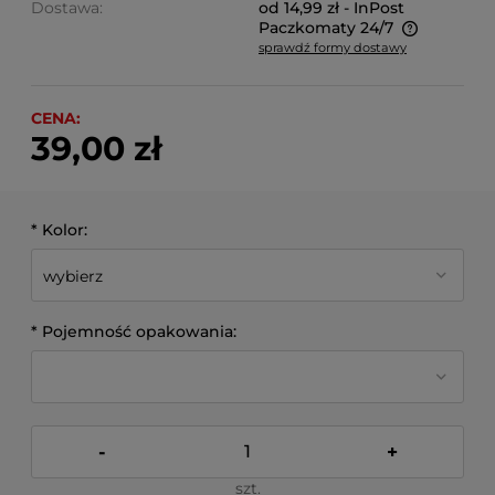
Dostawa:
od 14,99 zł
- InPost
Paczkomaty 24/7
sprawdź formy dostawy
Cena nie zawiera ewentualnych kosztów płatności
CENA:
39,00 zł
*
Kolor:
*
Pojemność opakowania:
-
+
szt.