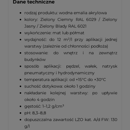
Dane techniczne
rodzaj produktu: wodna emalia akrylowa
kolory: Zielony Ciemny RAL 6029 / Zielony
Jasny / Zielony Blady RAL 6021
wykończenie: mat lub półmat
wydajność: do 12 m²/l przy aplikacji jednej
warstwy (zależnie od chłonności podłoża)
stosowanie: do wnętrz i na zewnątrz
budynków
sposób aplikacji: pędzel, wałek, natrysk
pneumatyczny i hydrodynamiczny
temperatura aplikacji: od +15°C do +30°C
suchość dotykowa: około 1 godziny
nakładanie kolejnej warstwy: po upływie
około 4 godzin
gęstość: 1–1,2 g/cm³
pH: 8,3–8,8
dopuszczalna zawartość LZO kat. A/d FW: 130
g/l