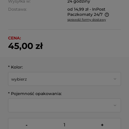
Wysyłka w:
24 godziny
Dostawa:
od 14,99 zł
- InPost
Paczkomaty 24/7
sprawdź formy dostawy
Cena nie zawiera ewentualnych kosztów płatności
CENA:
45,00 zł
*
Kolor:
*
Pojemność opakowania:
-
+