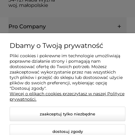
woj. małopolskie
Pro Company
Farby | Lakiery | Emalie
Dbamy o Twoją prywatność
Pliki cookies i pokrewne im technologie umożliwiają
Ochrona drewna | metalu | betonu
poprawne działanie strony i pomagają nam
dostosować ofertę do Twoich potrzeb. Możesz
zaakceptować wykorzystanie przez nas wszystkich
tych plików i przejść do sklepu lub dostosować użycie
Informacje prawne
plików do swoich preferencji, wybierając opcję
"Dostosuj zgody".
Więcej o plikach cookies przeczytasz w naszej Polityce
Dokumenty
prywatności.
zaakceptuj tylko niezbędne
dostosuj zgody