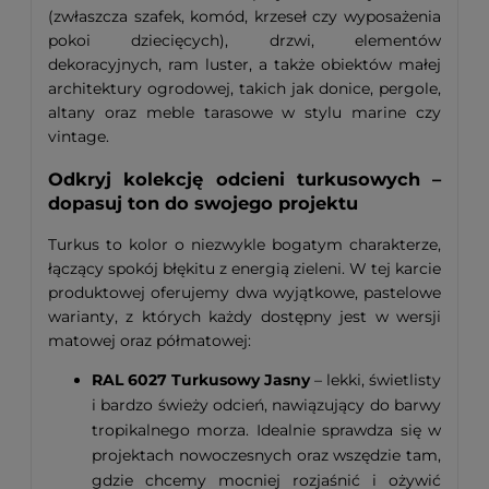
(zwłaszcza szafek, komód, krzeseł czy wyposażenia
pokoi dziecięcych), drzwi, elementów
dekoracyjnych, ram luster, a także obiektów małej
architektury ogrodowej, takich jak donice, pergole,
altany oraz meble tarasowe w stylu marine czy
vintage.
Odkryj kolekcję odcieni turkusowych –
dopasuj ton do swojego projektu
Turkus to kolor o niezwykle bogatym charakterze,
łączący spokój błękitu z energią zieleni. W tej karcie
produktowej oferujemy dwa wyjątkowe, pastelowe
warianty, z których każdy dostępny jest w wersji
matowej oraz półmatowej:
RAL 6027 Turkusowy Jasny
– lekki, świetlisty
i bardzo świeży odcień, nawiązujący do barwy
tropikalnego morza. Idealnie sprawdza się w
projektach nowoczesnych oraz wszędzie tam,
gdzie chcemy mocniej rozjaśnić i ożywić