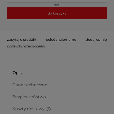
szt.
do koszyka
*
- Pole wymagane
zapytaj o produkt
poleć znajomemu
dodaj opinię
dodaj do przechowalni
Opis
Dane techniczne
Bezpieczeństwo
Koszty dostawy
Cena nie zawiera ewentualnych kosztów płatności