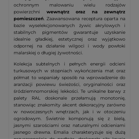
ochronnym malowaniu wielu rodzajów
powierzchni
wewnątrz oraz na zewnątrz
pomieszczeń
. Zaawansowana receptura oparta na
bazie wyselekcjonowanych żywic akrylowych i
stabilnych pigmentów gwarantuje uzyskanie
idealnie gładkiej, estetycznej oraz wyjątkowo
odpornej na działanie wilgoci i wody powłoki
malarskiej o długiej żywotności.
Kolekcja subtelnych i pełnych energii odcieni
turkusowych w stopniach wykończenia mat oraz
półmat to wspaniały sposób na wprowadzenie do
aranżacji powiewu świeżości, oryginalności oraz
śródziemnomorskiej lekkości. Te unikalne barwy z
palety RAL doskonale przełamują monotonię,
stanowiąc znakomity akcent dekoracyjny zarówno
w nowoczesnych wnętrzach, jak i w otoczeniu
ogrodowym. Świetnie komponują się z bielą,
jasnymi szarościami oraz naturalnymi odcieniami
jasnego drewna. Emalia charakteryzuje się dużą
przyczepnością do podłoża, doskonałą siłą krycia