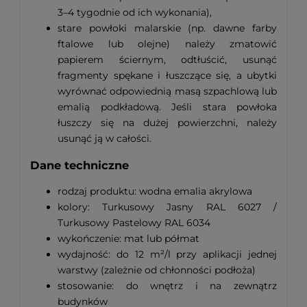
3–4 tygodnie od ich wykonania),
stare powłoki malarskie (np. dawne farby
ftalowe lub olejne) należy zmatowić
papierem ściernym, odtłuścić, usunąć
fragmenty spękane i łuszczące się, a ubytki
wyrównać odpowiednią masą szpachlową lub
emalią podkładową. Jeśli stara powłoka
łuszczy się na dużej powierzchni, należy
usunąć ją w całości.
Dane techniczne
rodzaj produktu: wodna emalia akrylowa
kolory: Turkusowy Jasny RAL 6027 /
Turkusowy Pastelowy RAL 6034
wykończenie: mat lub półmat
wydajność: do 12 m²/l przy aplikacji jednej
warstwy (zależnie od chłonności podłoża)
stosowanie: do wnętrz i na zewnątrz
budynków