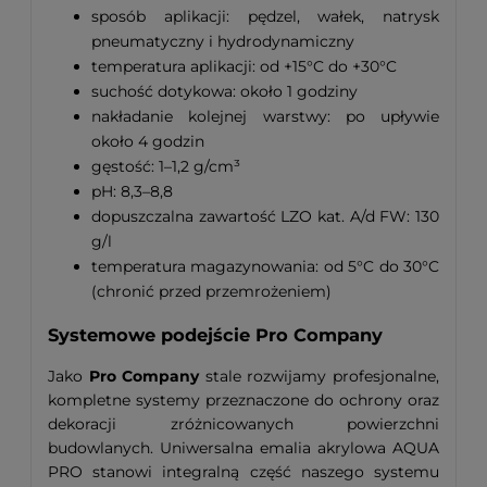
sposób aplikacji: pędzel, wałek, natrysk
pneumatyczny i hydrodynamiczny
temperatura aplikacji: od +15°C do +30°C
suchość dotykowa: około 1 godziny
nakładanie kolejnej warstwy: po upływie
około 4 godzin
gęstość: 1–1,2 g/cm³
pH: 8,3–8,8
dopuszczalna zawartość LZO kat. A/d FW: 130
g/l
temperatura magazynowania: od 5°C do 30°C
(chronić przed przemrożeniem)
Systemowe podejście Pro Company
Jako
Pro Company
stale rozwijamy profesjonalne,
kompletne systemy przeznaczone do ochrony oraz
dekoracji zróżnicowanych powierzchni
budowlanych. Uniwersalna emalia akrylowa AQUA
PRO stanowi integralną część naszego systemu