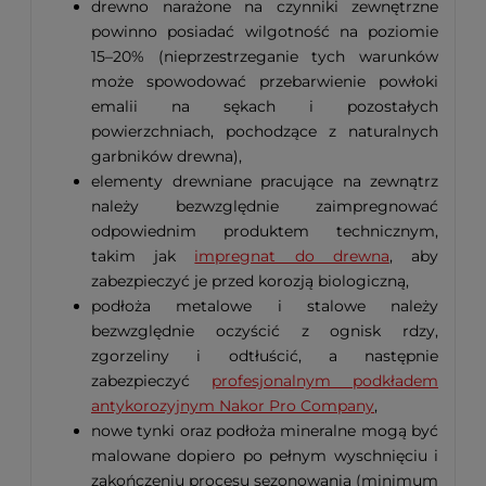
drewno narażone na czynniki zewnętrzne
powinno posiadać wilgotność na poziomie
15–20% (nieprzestrzeganie tych warunków
może spowodować przebarwienie powłoki
emalii na sękach i pozostałych
powierzchniach, pochodzące z naturalnych
garbników drewna),
elementy drewniane pracujące na zewnątrz
należy bezwzględnie zaimpregnować
odpowiednim produktem technicznym,
takim jak
impregnat do drewna
, aby
zabezpieczyć je przed korozją biologiczną,
podłoża metalowe i stalowe należy
bezwzględnie oczyścić z ognisk rdzy,
zgorzeliny i odtłuścić, a następnie
zabezpieczyć
profesjonalnym podkładem
antykorozyjnym Nakor Pro Company
,
nowe tynki oraz podłoża mineralne mogą być
malowane dopiero po pełnym wyschnięciu i
zakończeniu procesu sezonowania (minimum