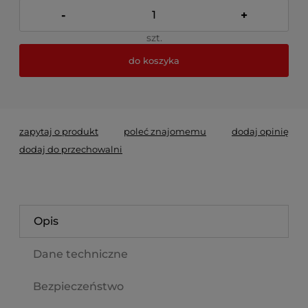
-
+
szt.
do koszyka
*
- Pole wymagane
zapytaj o produkt
poleć znajomemu
dodaj opinię
dodaj do przechowalni
Opis
Dane techniczne
Bezpieczeństwo