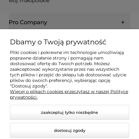
woj. małopolskie
Pro Company
Farby | Lakiery | Emalie
Dbamy o Twoją prywatność
Pliki cookies i pokrewne im technologie umożliwiają
Ochrona drewna | metalu | betonu
poprawne działanie strony i pomagają nam
dostosować ofertę do Twoich potrzeb. Możesz
zaakceptować wykorzystanie przez nas wszystkich
Informacje prawne
tych plików i przejść do sklepu lub dostosować użycie
plików do swoich preferencji, wybierając opcję
"Dostosuj zgody".
Więcej o plikach cookies przeczytasz w naszej Polityce
Dokumenty
prywatności.
zaakceptuj tylko niezbędne
dostosuj zgody