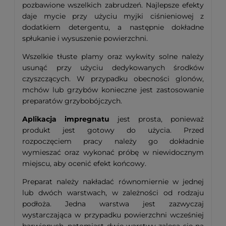
pozbawione wszelkich zabrudzeń. Najlepsze efekty
daje mycie przy użyciu myjki ciśnieniowej z
dodatkiem detergentu, a następnie dokładne
spłukanie i wysuszenie powierzchni.
Wszelkie tłuste plamy oraz wykwity solne należy
usunąć przy użyciu dedykowanych środków
czyszczących. W przypadku obecności glonów,
mchów lub grzybów konieczne jest zastosowanie
preparatów grzybobójczych.
Aplikacja impregnatu
jest prosta, ponieważ
produkt jest gotowy do użycia. Przed
rozpoczęciem pracy należy go dokładnie
wymieszać oraz wykonać próbę w niewidocznym
miejscu, aby ocenić efekt końcowy.
Preparat należy nakładać równomiernie w jednej
lub dwóch warstwach, w zależności od rodzaju
podłoża. Jedna warstwa jest zazwyczaj
wystarczająca w przypadku powierzchni wcześniej
barwionych, natomiast dwie warstwy zaleca się na