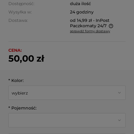
Dostępność:
duża ilość
Wysyłka w:
24 godziny
Dostawa:
od 14,99 zł
- InPost
Paczkomaty 24/7
sprawdź formy dostawy
Cena nie zawiera ewentualnych kosztów płatności
CENA:
50,00 zł
*
Kolor:
*
Pojemność: