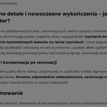
rocompany.
e detale i nowoczesne wykończenia – 
ter?
niu podstawowych prac renowacyjnych warto rozważyć elementy
e drzwi mogą zyskać zupełnie nowy wygląd dzięki
wymianie kl
niu kontrastowych kolorów na ramie i panelach
. Coraz popul
by podkreślić naturalną strukturę drewna i uzyskać efekt subtelne
ałą aranżację pomieszczenia, harmonijnie łącząc renowację dr
i konserwacja po renowacji
eniu prac drzwi należy utrzymywać w czystości, unikać agresy
 powłokę.
Drewno, odpowiednio zabezpieczone, zachowuje ele
a jest równie istotna co samo malowanie.
mowanie
ak odnowić drewniane drzwi wewnętrzne, można samodzielnie p