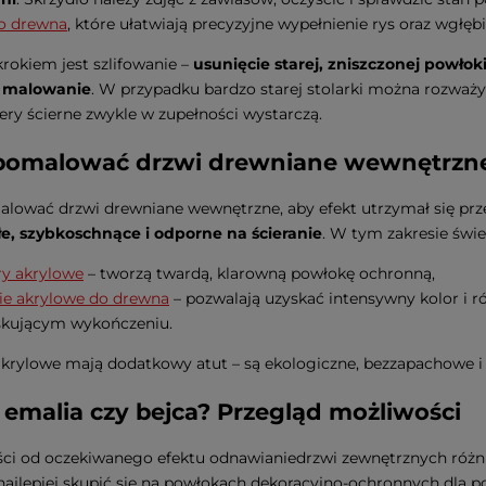
do drewna
, które ułatwiają precyzyjne wypełnienie rys oraz wgłębi
rokiem jest szlifowanie –
usunięcie starej, zniszczonej powło
 malowanie
. W przypadku bardzo starej stolarki można rozważy
ery ścierne zwykle w zupełności wystarczą.
pomalować drzwi drewniane wewnętrzn
ować drzwi drewniane wewnętrzne, aby efekt utrzymał się pr
e, szybkoschnące i odporne na ścieranie
. W tym zakresie świe
ry akrylowe
– tworzą twardą, klarowną powłokę ochronną,
ie akrylowe do drewna
– pozwalają uzyskać intensywny kolor 
skującym wykończeniu.
krylowe mają dodatkowy atut – są ekologiczne, bezzapachowe 
, emalia czy bejca? Przegląd możliwości
ci od oczekiwanego efektu odnawianiedrzwi zewnętrznych różn
najlepiej skupić się na powłokach dekoracyjno-ochronnych dla p