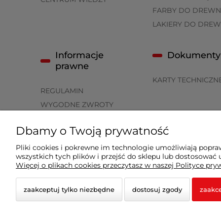
FARBY DO DREWN
LAKIERY DO DRE
Informacje
Dokumenty
prawne
KARTY TECHNICZN
REGULAMIN
WYGODNE ZWROTY
POLITYKA PRYWATNOŚCI
Dbamy o Twoją prywatność
ZWROTY I REKLAMACJE
FORMY PŁATNOŚCI
Pliki cookies i pokrewne im technologie umożliwiają popr
wszystkich tych plików i przejść do sklepu lub dostosować u
CZAS I KOSZTY DOSTAWY
Więcej o plikach cookies przeczytasz w naszej Polityce pry
zaakceptuj tylko niezbędne
dostosuj zgody
zaakce
© 2026 procompany.pl. Wszelkie prawa zastrzeżone.