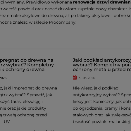
ści wymiany. Prawidłowo wykonana
renowacja drzwi drewnia
trwałość powłoki oraz nadać drzwiom zupełnie nowy charakter. 
zez emalie akrylowe do drewna, aż po lakiery akrylowe i dobre ś
można znaleźć w sklepie Procompany.
mpregnat do drewna na
Jaki podkład antykorozy
rz wybrać? Kompletny
wybrać? Kompletny por
ik ochrony drewna
ochrony metalu przed r
2026
31-03-2026
z, jaki impregnat do drewna
Nie wiesz, jaki podkład
ątrz wybrać? Sprawdź, jak
antykorozyjny wybrać? Spra
czyć taras, elewację i
kiedy jest konieczny, jak do
ie oraz jakie produkty
do ogrodzenia, bramy i kons
ą trwałą ochronę przed
stalowych oraz jak zwiększy
 i UV.
trwałość powłoki malarskiej.