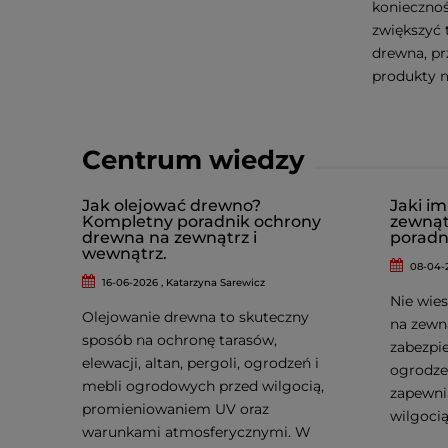
konieczno
zwiększyć 
drewna, pr
produkty 
Centrum wiedzy
Jak olejować drewno?
Jaki i
Kompletny poradnik ochrony
zewnąt
drewna na zewnątrz i
poradn
wewnątrz.
08-04-
16-06-2026 , Katarzyna Sarewicz
Nie wies
Olejowanie drewna to skuteczny
na zewn
sposób na ochronę tarasów,
zabezpie
elewacji, altan, pergoli, ogrodzeń i
ogrodzen
mebli ogrodowych przed wilgocią,
zapewni
promieniowaniem UV oraz
wilgocią
warunkami atmosferycznymi. W