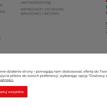
ANTYKOROZYJNE
A
IMPREGNATY DO KOSTKI
WNA
BRUKOWEJ I BETONU
E
awne działanie strony i pomagają nam dostosować ofertę do Two
życie plików do swoich preferencji, wybierając opcję "Dostosuj 
watności.
ptuj wszystkie