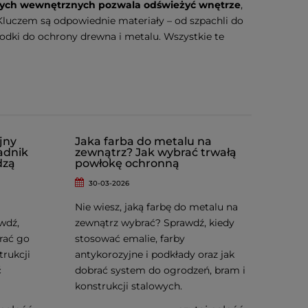
nych wewnętrznych
pozwala odświeżyć wnętrze
,
Kluczem są odpowiednie materiały – od szpachli do
rodki do ochrony drewna i metalu. Wszystkie te
jny
Jaka farba do metalu na
adnik
zewnątrz? Jak wybrać trwałą
dzą
powłokę ochronną
30-03-2026
Nie wiesz, jaką farbę do metalu na
wdź,
zewnątrz wybrać? Sprawdź, kiedy
brać go
stosować emalie, farby
trukcji
antykorozyjne i podkłady oraz jak
ć
dobrać system do ogrodzeń, bram i
konstrukcji stalowych.