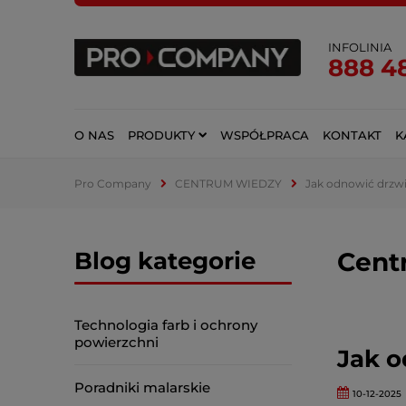
INFOLINIA
888 4
O NAS
PRODUKTY
WSPÓŁPRACA
KONTAKT
K
Pro Company
CENTRUM WIEDZY
Jak odnowić drzw
Blog kategorie
Cent
Technologia farb i ochrony
powierzchni
Jak 
Poradniki malarskie
10-12-2025