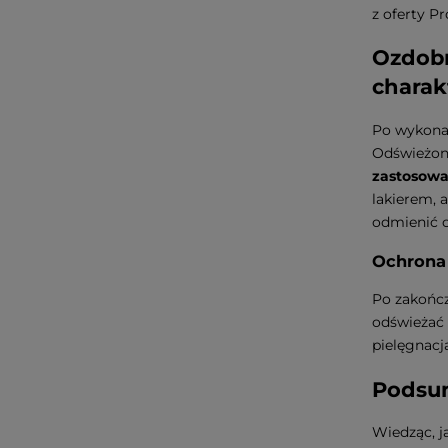
z oferty P
Ozdobn
charak
Po wykona
Odświeżon
zastosowa
lakierem, a
odmienić c
Ochrona 
Po zakończ
odświeżać
pielęgnacj
Podsu
Wiedząc, j