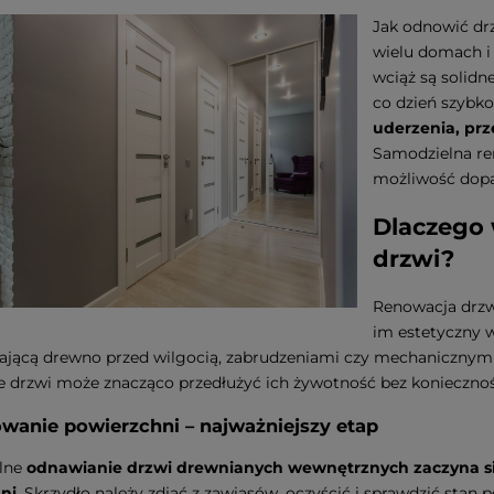
Jak odnowić drz
wielu domach i 
wciąż są solidn
co dzień szybko
uderzenia, pr
Samodzielna ren
możliwość dopa
Dlaczego 
drzwi?
Renowacja drzw
im estetyczny 
ającą drewno przed wilgocią, zabrudzeniami czy mechanicznym
 drzwi może znacząco przedłużyć ich żywotność bez konieczno
wanie powierzchni – najważniejszy etap
alne
odnawianie drzwi drewnianych wewnętrznych
zaczyna 
ni
. Skrzydło należy zdjąć z zawiasów, oczyścić i sprawdzić stan p