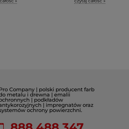
 całość »
czytaj całość »
Pro Company | polski producent farb
do metalu i drewna | emalii
ochronnych | podkładów
antykorozyjnych | impregnatów oraz
systemów ochrony powierzchni.
888 488 347