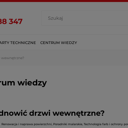
88 347
ARTY TECHNICZNE
CENTRUM WIEDZY
i wewnętrzne?
rum wiedzy
odnowić drzwi wewnętrzne?
Renowacja i naprawa powierzchni
,
Poradniki malarskie
,
Technologia farb i ochrony p