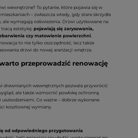
wi wewnętrzne? To pytanie, które pojawia się w
mieszkaniach – zwłaszcza wtedy, gdy stare skrzydła
e, ale wymagają odświeżenia. Drzwi użytkowane na
 tracą estetykę:
pojawiają się zarysowania,
zebarwienia czy matowienie powierzchni
.
owacja to nie tylko oszczędność, lecz także
sowania drzwi do nowej aranżacji wnętrza.
warto przeprowadzić renowację
i drewnianych wewnętrznych pozwala przywrócić
wygląd, ale także wzmocnić powłokę ochronną
i uszkodzeniami. Co ważne – dobrze wykonane
ści kosztownej wymiany.
się od odpowiedniego przygotowania
owłoki. Jeśli pojawiają się ubytki, warto sięgnąć po