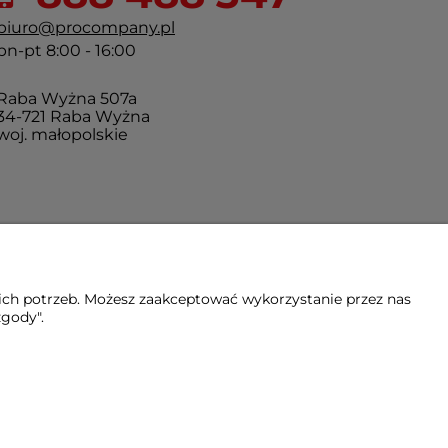
biuro@procompany.pl
pn-pt 8:00 - 16:00
Raba Wyżna 507a
34-721 Raba Wyżna
woj. małopolskie
ich potrzeb. Możesz zaakceptować wykorzystanie przez nas
zgody".