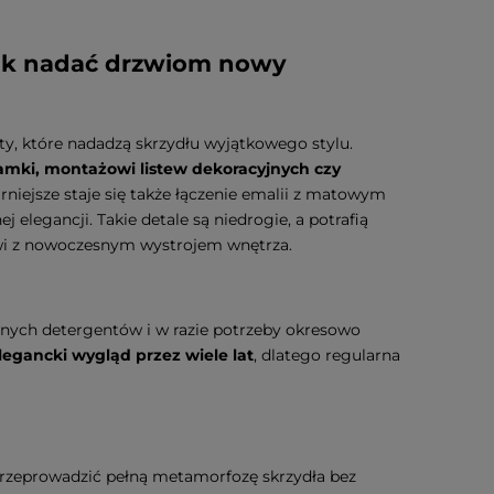
jak nadać drzwiom nowy
, które nadadzą skrzydłu wyjątkowego stylu.
amki, montażowi listew dekoracyjnych czy
arniejsze staje się także łączenie emalii z matowym
j elegancji. Takie detale są niedrogie, a potrafią
zwi z nowoczesnym wystrojem wnętrza.
wnych detergentów i w razie potrzeby okresowo
gancki wygląd przez wiele lat
, dlatego regularna
rzeprowadzić pełną metamorfozę skrzydła bez