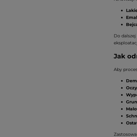
Laki
Emal
Bejca
Do dalszej
eksploatac
Jak od
Aby proces
Dem
Oczy
Wype
Grun
Malo
Schn
Osta
Zastosowan