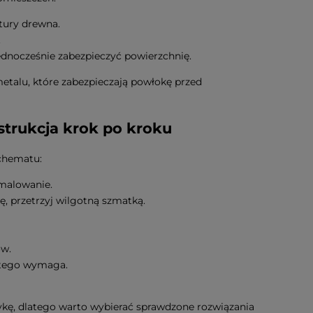
ktury drewna.
.
jednocześnie zabezpieczyć powierzchnię.
etalu, które zabezpieczają powłokę przed
trukcja krok po kroku
schematu:
 malowanie.
ę, przetrzyj wilgotną szmatką.
ów.
t tego wymaga.
tykę, dlatego warto wybierać sprawdzone rozwiązania