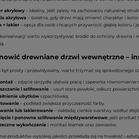
er akrylowy
– idealny, jeśli zależy na zachowaniu naturalnej stru
ia akrylowa
– świetna, gdy drzwi mają zmienić charakter i kolor
 + lakier
– opcja dla osób chcących przywrócić głębię koloru i 
 konserwacji warto wykorzystywać środki do ochrony drewna i m
ją.
nowić drewniane drzwi wewnętrzne – ins
 był prosty i przewidywalny, warto trzymać się sprawdzonego 
ontaż
– zdjęcie skrzydła ułatwia pracę i zapewnia równomierne
szczanie i szlifowanie
– usuń stare powłoki, odkurz powierzchni
łnienie ubytków
szpachlówką.
towanie
– podkład zwiększa przyczepność farby.
wanie lub lakierowanie
– nakładaj cienkie warstwy wzdłuż słoj
ięcie i ponowne szlifowanie międzywarstwowe
, jeśli produk
teczne wykończenie
i montaż klamek oraz zawiasów.
ie produktów wysokiej jakości przekłada się na trwałość i este