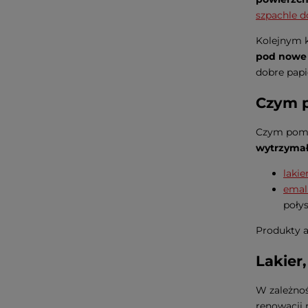
szpachle 
Kolejnym k
pod nowe
dobre papi
Czym 
Czym pomal
wytrzymał
lakie
emal
poły
Produkty a
Lakier
W zależnoś
renowacji 