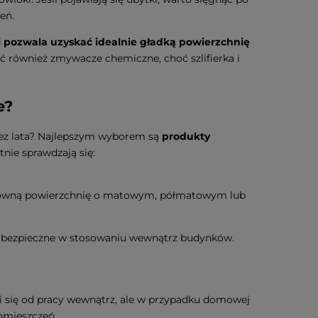
eń.
ki pozwala uzyskać idealnie gładką powierzchnię
ć również zmywacze chemiczne, choć szlifierka i
e?
zez lata? Najlepszym wyborem są
produkty
tnie sprawdzają się:
i równą powierzchnię o matowym, półmatowym lub
i bezpieczne w stosowaniu wewnątrz budynków.
i się od pracy wewnątrz, ale w przypadku domowej
omieszczeń.