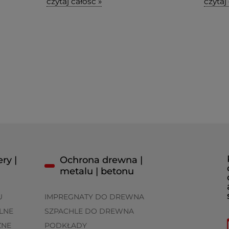
czytaj całość »
czytaj
ry |
Ochrona drewna |
metalu | betonu
U
IMPREGNATY DO DREWNA
LNE
SZPACHLE DO DREWNA
ZNE
PODKŁADY