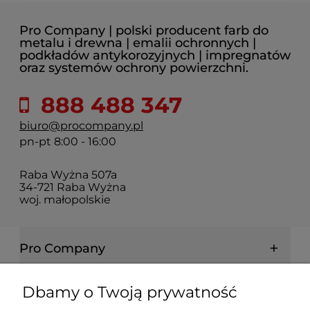
Pro Company | polski producent farb do
metalu i drewna | emalii ochronnych |
podkładów antykorozyjnych | impregnatów
oraz systemów ochrony powierzchni.
888 488 347
biuro@procompany.pl
pn-pt 8:00 - 16:00
Raba Wyżna 507a
34-721 Raba Wyżna
woj. małopolskie
Pro Company
Farby | Lakiery | Emalie
Dbamy o Twoją prywatność