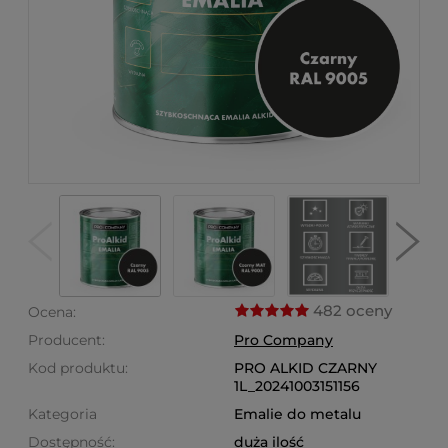
482 oceny
Ocena:
Producent:
Pro Company
Kod produktu:
PRO ALKID CZARNY
1L_20241003151156
Kategoria
Emalie do metalu
Dostępność:
duża ilość