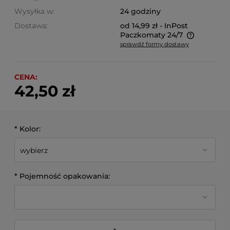
Wysyłka w:
24 godziny
Dostawa:
od 14,99 zł
- InPost
Paczkomaty 24/7
sprawdź formy dostawy
Cena nie zawiera ewentualnych kosztów płatności
CENA:
42,50 zł
*
Kolor:
*
Pojemność opakowania: