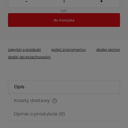
-
+
szt.
do koszyka
*
- Pole wymagane
zapytaj o produkt
poleć znajomemu
dodaj opinię
dodaj do przechowalni
Opis
Koszty dostawy
Cena nie zawiera ewentualnych kosztów płatności
Opinie o produkcie (0)