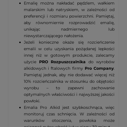
Emalię można nakładać pędzlem, wałkiem
malarskim lub natryskiem, w zależności od
preferencji i rozmiaru powierzchni. Pamiętaj,
aby równomiernie rozprowadzić emalię,
unikając nadmiernego lub
niewystarczającego nałożenia.
Jeżeli konieczne okaże się rozcieńczenie
emalii w celu uzyskania pożądanej lepkości
innej niż w gotowym produkcie, zalecamy
użycie
PRO Rozpuszczalnika
do wyrobów
alkidowych i ftalowych firmy
Pro Company
.
Pamiętaj jednak, aby nie dodawać więcej niż
10% rozcieńczalnika w stosunku do objętości
wyrobu – to zapewni zachowanie
optymalnych właściwości i najwyższej jakości
powłoki.
Emalia Pro Alkid jest szybkoschnąca, więc
monitoruj czas schnięcia. W zależności od
warunków otoczenia, powłoka może
osiągnąć pyłosuchość już w ciągu 30 minut.