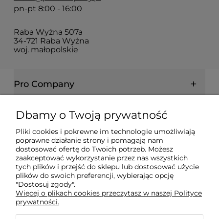
pn-pt 8:00 - 16:00
Raba Wyżna 507a
34-721 Raba Wyżna
woj. małopolskie
Pro Company
Farby | Lakiery | Emalie
Dbamy o Twoją prywatność
Pliki cookies i pokrewne im technologie umożliwiają
Ochrona drewna | metalu | betonu
poprawne działanie strony i pomagają nam
dostosować ofertę do Twoich potrzeb. Możesz
zaakceptować wykorzystanie przez nas wszystkich
Informacje prawne
tych plików i przejść do sklepu lub dostosować użycie
plików do swoich preferencji, wybierając opcję
"Dostosuj zgody".
Więcej o plikach cookies przeczytasz w naszej Polityce
Dokumenty
prywatności.