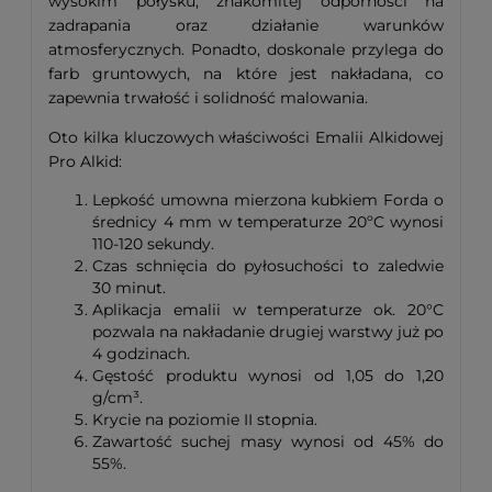
wysokim połysku, znakomitej odporności na
zadrapania oraz działanie warunków
atmosferycznych. Ponadto, doskonale przylega do
farb gruntowych, na które jest nakładana, co
zapewnia trwałość i solidność malowania.
Oto kilka kluczowych właściwości Emalii Alkidowej
Pro Alkid:
Lepkość umowna mierzona kubkiem Forda o
średnicy 4 mm w temperaturze 20ºC wynosi
110-120 sekundy.
Czas schnięcia do pyłosuchości to zaledwie
30 minut.
Aplikacja emalii w temperaturze ok. 20°C
pozwala na nakładanie drugiej warstwy już po
4 godzinach.
Gęstość produktu wynosi od 1,05 do 1,20
g/cm³.
Krycie na poziomie II stopnia.
Zawartość suchej masy wynosi od 45% do
55%.