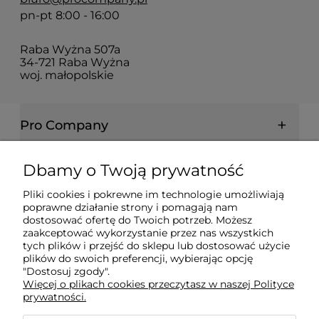
pn-pt 8:00 - 16:00
Raba Wyżna 507a
34-721 Raba Wyżna
woj. małopolskie
Pro Company
Farby | Lakiery | Emalie
Dbamy o Twoją prywatność
Pliki cookies i pokrewne im technologie umożliwiają
Ochrona drewna | metalu | betonu
poprawne działanie strony i pomagają nam
dostosować ofertę do Twoich potrzeb. Możesz
zaakceptować wykorzystanie przez nas wszystkich
Informacje prawne
tych plików i przejść do sklepu lub dostosować użycie
plików do swoich preferencji, wybierając opcję
"Dostosuj zgody".
Więcej o plikach cookies przeczytasz w naszej Polityce
Dokumenty
prywatności.