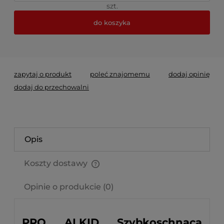
szt.
do koszyka
*
- Pole wymagane
zapytaj o produkt
poleć znajomemu
dodaj opinię
dodaj do przechowalni
Opis
Koszty dostawy
Cena nie zawiera ewentualnych kosztów płatności
Opinie o produkcie (0)
PRO ALKID Szybkoschnąca