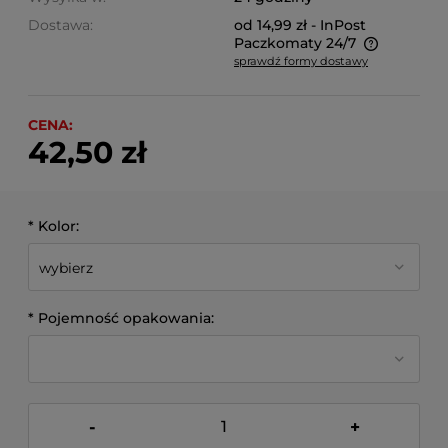
Dostawa:
od 14,99 zł
- InPost
Paczkomaty 24/7
sprawdź formy dostawy
Cena nie zawiera ewentualnych kosztów płatności
CENA:
42,50 zł
*
Kolor:
*
Pojemność opakowania:
-
+