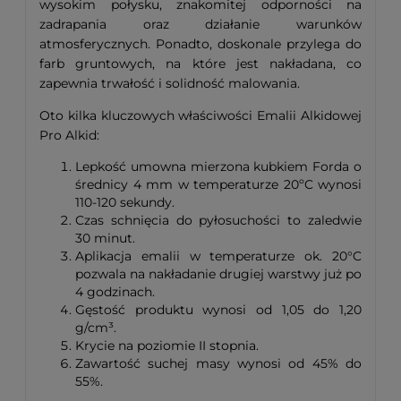
wysokim połysku, znakomitej odporności na
zadrapania oraz działanie warunków
atmosferycznych. Ponadto, doskonale przylega do
farb gruntowych, na które jest nakładana, co
zapewnia trwałość i solidność malowania.
Oto kilka kluczowych właściwości Emalii Alkidowej
Pro Alkid:
Lepkość umowna mierzona kubkiem Forda o
średnicy 4 mm w temperaturze 20ºC wynosi
110-120 sekundy.
Czas schnięcia do pyłosuchości to zaledwie
30 minut.
Aplikacja emalii w temperaturze ok. 20°C
pozwala na nakładanie drugiej warstwy już po
4 godzinach.
Gęstość produktu wynosi od 1,05 do 1,20
g/cm³.
Krycie na poziomie II stopnia.
Zawartość suchej masy wynosi od 45% do
55%.