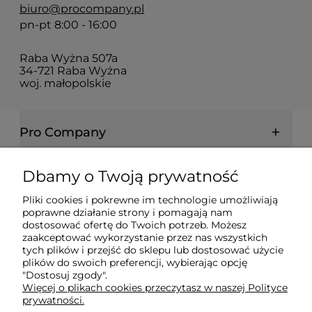
biuro@procompany.pl
pn-pt 8:00 - 16:00
Raba Wyżna 507a
34-721 Raba Wyżna
woj. małopolskie
Pro Company
Farby | Lakiery | Emalie
Dbamy o Twoją prywatność
Pliki cookies i pokrewne im technologie umożliwiają
Ochrona drewna | metalu | betonu
poprawne działanie strony i pomagają nam
dostosować ofertę do Twoich potrzeb. Możesz
zaakceptować wykorzystanie przez nas wszystkich
Informacje prawne
tych plików i przejść do sklepu lub dostosować użycie
plików do swoich preferencji, wybierając opcję
"Dostosuj zgody".
Więcej o plikach cookies przeczytasz w naszej Polityce
Dokumenty
prywatności.