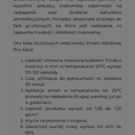
wysokim połysku, znakomitej odporności na
zadrapania oraz działanie warunków
atmosferycznych. Ponadto, doskonale przylega do
farb gruntowych, na które jest nakładana, co
zapewnia trwałość i solidność malowania.
Oto kilka kluczowych właściwości Emalii Alkidowej
Pro Alkid:
Lepkość umowna mierzona kubkiem Forda o
średnicy 4 mm w temperaturze 20ºC wynosi
110-120 sekundy.
Czas schnięcia do pyłosuchości to zaledwie
30 minut.
Aplikacja emalii w temperaturze ok. 20°C
pozwala na nakładanie drugiej warstwy już po
4 godzinach.
Gęstość produktu wynosi od 1,05 do 1,20
g/cm³.
Krycie na poziomie II stopnia.
Zawartość suchej masy wynosi od 45% do
55%.