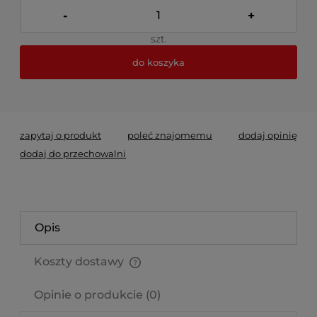
-
+
szt.
do koszyka
*
- Pole wymagane
zapytaj o produkt
poleć znajomemu
dodaj opinię
dodaj do przechowalni
Opis
Koszty dostawy
Cena nie zawiera ewentualnych kosztów płatności
Opinie o produkcie (0)