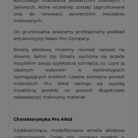
końcowego malowania powierzchni stalowych i
żeliwnych, które wcześniej zostały zagruntowane
oraz do renowacji powierzchni ówcześnie
malowanych.
Do gruntowania polecamy profesjonalny podkład
antykorozyjny Nakor Pro Company.
Emalią alkidową możemy również nanosić na
drewno, beton itp. Emalia wyróżnia się przede
wszystkim swoją szybkością schnięcia, co czyni ją
idealnym wyborem w technologiach
wymagających krótkich czasów schnięcia powłok
malarskich. Pro Alkid cechuje się wysoką
trwałością powłoki co pozwoli długotrwale
zabezpieczyć malowany materiał.
Charakterystyka Pro Alkid
Szybkoschnąca, modyfikowana emalia alkidowa
uretanizowana. Dzięki niej uzyskasz powłoki o