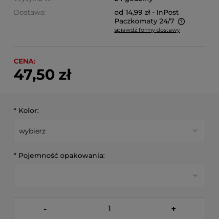
Dostawa:
od 14,99 zł
- InPost
Paczkomaty 24/7
sprawdź formy dostawy
Cena nie zawiera ewentualnych kosztów płatności
CENA:
47,50 zł
*
Kolor:
*
Pojemność opakowania:
-
+