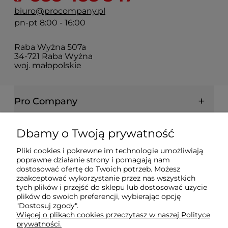
biuro@procompany.pl
pn-pt 8:00 - 16:00
Raba Wyżna 507a
34-721 Raba Wyżna
woj. małopolskie
Pro Company
Farby | Lakiery | Emalie
Dbamy o Twoją prywatność
Pliki cookies i pokrewne im technologie umożliwiają
Ochrona drewna | metalu | betonu
poprawne działanie strony i pomagają nam
dostosować ofertę do Twoich potrzeb. Możesz
zaakceptować wykorzystanie przez nas wszystkich
Informacje prawne
tych plików i przejść do sklepu lub dostosować użycie
plików do swoich preferencji, wybierając opcję
"Dostosuj zgody".
Więcej o plikach cookies przeczytasz w naszej Polityce
Dokumenty
prywatności.