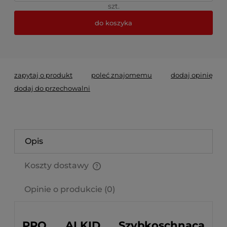
szt.
do koszyka
*
- Pole wymagane
zapytaj o produkt
poleć znajomemu
dodaj opinię
dodaj do przechowalni
Opis
Koszty dostawy
Cena nie zawiera ewentualnych kosztów płatności
Opinie o produkcie (0)
PRO ALKID Szybkoschnąca