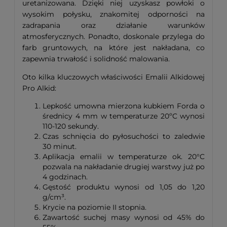
uretanizowana. Dzięki niej uzyskasz powłoki o
wysokim połysku, znakomitej odporności na
zadrapania oraz działanie warunków
atmosferycznych. Ponadto, doskonale przylega do
farb gruntowych, na które jest nakładana, co
zapewnia trwałość i solidność malowania.
Oto kilka kluczowych właściwości Emalii Alkidowej
Pro Alkid:
Lepkość umowna mierzona kubkiem Forda o
średnicy 4 mm w temperaturze 20ºC wynosi
110-120 sekundy.
Czas schnięcia do pyłosuchości to zaledwie
30 minut.
Aplikacja emalii w temperaturze ok. 20°C
pozwala na nakładanie drugiej warstwy już po
4 godzinach.
Gęstość produktu wynosi od 1,05 do 1,20
g/cm³.
Krycie na poziomie II stopnia.
Zawartość suchej masy wynosi od 45% do