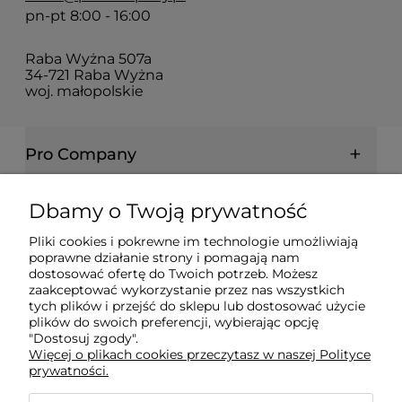
pn-pt 8:00 - 16:00
Raba Wyżna 507a
34-721 Raba Wyżna
woj. małopolskie
Pro Company
Farby | Lakiery | Emalie
Dbamy o Twoją prywatność
Pliki cookies i pokrewne im technologie umożliwiają
Ochrona drewna | metalu | betonu
poprawne działanie strony i pomagają nam
dostosować ofertę do Twoich potrzeb. Możesz
zaakceptować wykorzystanie przez nas wszystkich
Informacje prawne
tych plików i przejść do sklepu lub dostosować użycie
plików do swoich preferencji, wybierając opcję
"Dostosuj zgody".
Więcej o plikach cookies przeczytasz w naszej Polityce
Dokumenty
prywatności.