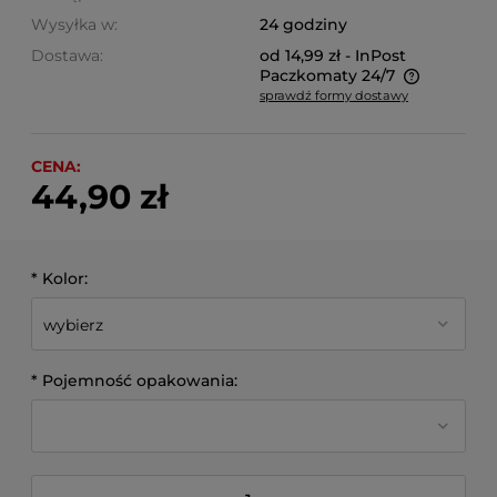
Wysyłka w:
24 godziny
Dostawa:
od 14,99 zł
- InPost
Paczkomaty 24/7
sprawdź formy dostawy
Cena nie zawiera ewentualnych kosztów płatności
CENA:
44,90 zł
*
Kolor:
*
Pojemność opakowania: