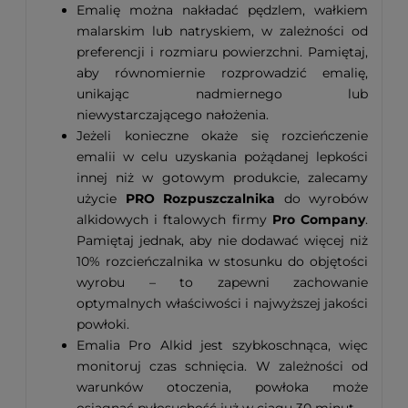
Emalię można nakładać pędzlem, wałkiem
malarskim lub natryskiem, w zależności od
preferencji i rozmiaru powierzchni. Pamiętaj,
aby równomiernie rozprowadzić emalię,
unikając nadmiernego lub
niewystarczającego nałożenia.
Jeżeli konieczne okaże się rozcieńczenie
emalii w celu uzyskania pożądanej lepkości
innej niż w gotowym produkcie, zalecamy
użycie
PRO Rozpuszczalnika
do wyrobów
alkidowych i ftalowych firmy
Pro Company
.
Pamiętaj jednak, aby nie dodawać więcej niż
10% rozcieńczalnika w stosunku do objętości
wyrobu – to zapewni zachowanie
optymalnych właściwości i najwyższej jakości
powłoki.
Emalia Pro Alkid jest szybkoschnąca, więc
monitoruj czas schnięcia. W zależności od
warunków otoczenia, powłoka może
osiągnąć pyłosuchość już w ciągu 30 minut.