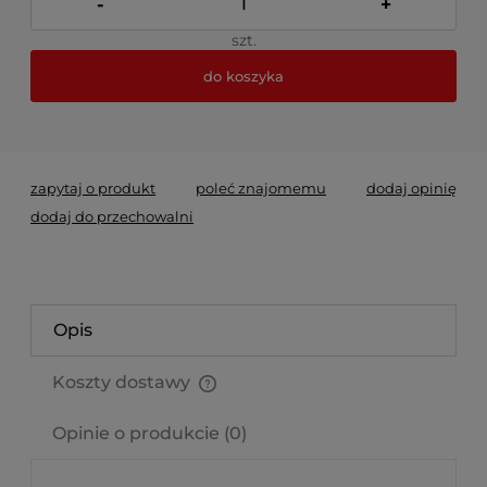
-
+
szt.
do koszyka
*
- Pole wymagane
zapytaj o produkt
poleć znajomemu
dodaj opinię
dodaj do przechowalni
Opis
Koszty dostawy
Cena nie zawiera ewentualnych kosztów płatności
Opinie o produkcie (0)