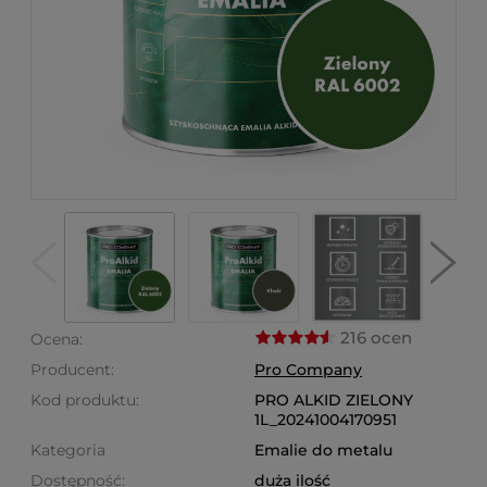
216 ocen
Ocena:
Producent:
Pro Company
Kod produktu:
PRO ALKID ZIELONY
1L_20241004170951
Kategoria
Emalie do metalu
Dostępność:
duża ilość