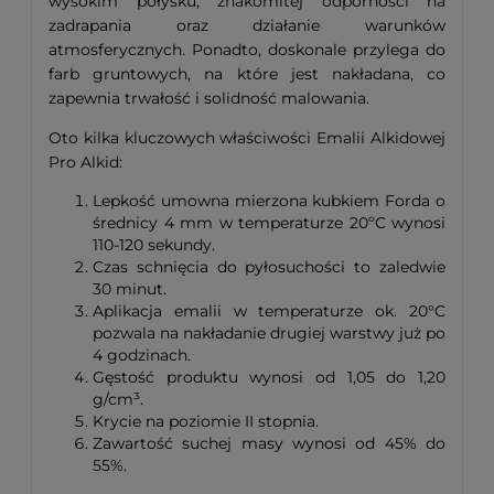
wysokim połysku, znakomitej odporności na
zadrapania oraz działanie warunków
atmosferycznych. Ponadto, doskonale przylega do
farb gruntowych, na które jest nakładana, co
zapewnia trwałość i solidność malowania.
Oto kilka kluczowych właściwości Emalii Alkidowej
Pro Alkid:
Lepkość umowna mierzona kubkiem Forda o
średnicy 4 mm w temperaturze 20ºC wynosi
110-120 sekundy.
Czas schnięcia do pyłosuchości to zaledwie
30 minut.
Aplikacja emalii w temperaturze ok. 20°C
pozwala na nakładanie drugiej warstwy już po
4 godzinach.
Gęstość produktu wynosi od 1,05 do 1,20
g/cm³.
Krycie na poziomie II stopnia.
Zawartość suchej masy wynosi od 45% do
55%.