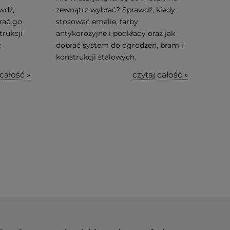
wdź,
zewnątrz wybrać? Sprawdź, kiedy
brać go
stosować emalie, farby
trukcji
antykorozyjne i podkłady oraz jak
ć
dobrać system do ogrodzeń, bram i
konstrukcji stalowych.
 całość »
czytaj całość »