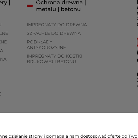
ry |
Ochrona drewna |
metalu | betonu
U
IMPREGNATY DO DREWNA
LNE
SZPACHLE DO DREWNA
ZNE
PODKŁADY
ANTYKOROZYJNE
A
IMPREGNATY DO KOSTKI
WNA
BRUKOWEJ I BETONU
E
awne działanie strony i pomagają nam dostosować ofertę do Two