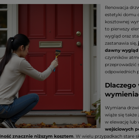
Renowacja drzw
estetyki domu o
kosztownej wymi
to pierwszy ele
wygląd oraz st
zastanawia się,
dawny wygląd
czynników atmo
przeprowadzić 
odpowiednich pr
Dlaczego 
wymienia
Wymiana drzwi 
wiąże się takż
w elewację lu
wejściowych po
lność znacznie niższym kosztem
. W wielu przypadkach stare s