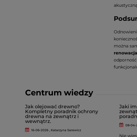
akustyczn
Podsu
Odnowienie
koniecznoś
można samo
renowacja
odporność 
funkcjonal
Centrum wiedzy
Jak olejować drewno?
Jaki i
Kompletny poradnik ochrony
zewnąt
drewna na zewnątrz i
poradn
wewnątrz.
08-04-
16-06-2026 , Katarzyna Sarewicz
Nie wies