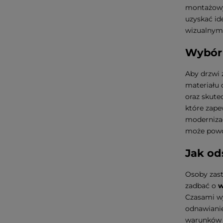
montażowyc
uzyskać id
wizualnym 
Wybór
Aby drzwi 
materiału
oraz skute
które zape
modernizac
może powod
Jak od
Osoby zast
zadbać o
w
Czasami wy
odnawianie
warunków a