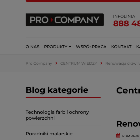
INFOLINIA
888 4
O NAS
PRODUKTY
WSPÓŁPRACA
KONTAKT
K
Pro Company
CENTRUM WIEDZY
Renowacja drzwi 
Blog kategorie
Cent
Technologia farb i ochrony
powierzchni
Reno
Poradniki malarskie
17-02-2026