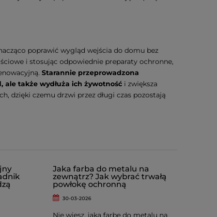
znacząco poprawić wygląd wejścia do domu bez
jściowe i stosując odpowiednie preparaty ochronne,
renowacyjną.
Starannie przeprowadzona
, ale także wydłuża ich żywotność
i zwiększa
, dzięki czemu drzwi przez długi czas pozostają
jny
Jaka farba do metalu na
adnik
zewnątrz? Jak wybrać trwałą
dzą
powłokę ochronną
30-03-2026
Nie wiesz, jaką farbę do metalu na