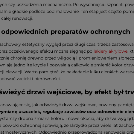
h czy uszkodzenia mechaniczne. Po wyschnięciu szpachli powie
ealnie gładkie podłoże pod malowanie. Ten etap jest często pom
całej renowacji.
 odpowiednich preparatów ochronnych
zachowały estetyczny wygląd przez długi czas, trzeba zastosow
 oraz oczekiwanego efektu można sięgnąć po
lakiery akrylowe
, k
cznie chronią drewno przed wilgocią i promieniowaniem słonec
wniają jednolite krycie i pozwalają całkowicie zmienić kolor drz
ji elewacji. Warto pamiętać, że nakładanie kilku cienkich warstw 
ować zacieki i nierówności.
świeżyć drzwi wejściowe, by efekt był tr
anawiające się, jak odświeżyć drzwi wejściowe, powinny pamięt
ymianę uszczelek, regulację zawiasów oraz odnowienie elem
starczy drobna zmiana koloru i nowe okucia, aby drzwi wygląd
 powłoki ochronnej sprawiają, że skrzydło przez wiele lat zacho
tmosferycznych. Odpowiednio przeprowadzona renowacja drzwi 