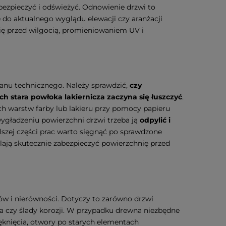
bezpieczyć i odświeżyć. Odnowienie drzwi to
 do aktualnego wyglądu elewacji czy aranżacji
ię przed wilgocią, promieniowaniem UV i
tanu technicznego. Należy sprawdzić,
czy
ch stara powłoka lakiernicza zaczyna się łuszczyć
.
ch warstw farby lub lakieru przy pomocy papieru
wygładzeniu powierzchni drzwi trzeba ją
odpylić i
lszej części prac warto sięgnąć po sprawdzone
lają skutecznie zabezpieczyć powierzchnię przed
ów i nierówności. Dotyczy to zarówno drzwi
a czy ślady korozji. W przypadku drewna niezbędne
pęknięcia, otwory po starych elementach