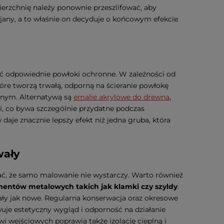
rzchnię należy ponownie przeszlifować, aby
ijany, a to właśnie on decyduje o końcowym efekcie
ać odpowiednie powłoki ochronne. W zależności od
tóre tworzą trwałą, odporną na ścieranie powłokę
znym. Alternatywą są
emalie akrylowe do drewna
,
wi, co bywa szczególnie przydatne podczas
daje znacznie lepszy efekt niż jedna gruba, która
wały
ać, że samo malowanie nie wystarczy. Warto również
entów metalowych takich jak klamki czy szyldy
.
ały jak nowe. Regularna konserwacja oraz okresowe
wuje estetyczny wygląd i odporność na działanie
wejściowych poprawia także izolację cieplną i