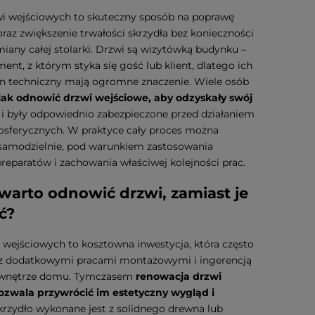
i wejściowych to skuteczny sposób na poprawę
raz zwiększenie trwałości skrzydła bez konieczności
any całej stolarki. Drzwi są wizytówką budynku –
ment, z którym styka się gość lub klient, dlatego ich
an techniczny mają ogromne znaczenie. Wiele osób
jak odnowić drzwi wejściowe, aby odzyskały swój
i były odpowiednio zabezpieczone przed działaniem
sferycznych. W praktyce cały proces można
samodzielnie, pod warunkiem zastosowania
eparatów i zachowania właściwej kolejności prac.
warto odnowić drzwi, zamiast je
ć?
wejściowych to kosztowna inwestycja, która często
e z dodatkowymi pracami montażowymi i ingerencją
b wnętrze domu. Tymczasem
renowacja drzwi
zwala przywrócić im estetyczny wygląd i
krzydło wykonane jest z solidnego drewna lub