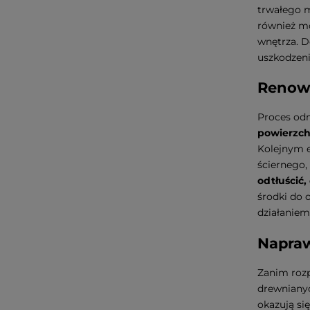
trwałego m
również mo
wnętrza. D
uszkodzen
Renowa
Proces odn
powierzchn
Kolejnym e
ściernego,
odtłuścić
środki do 
działanie
Napra
Zanim rozp
drewnianyc
okazują si