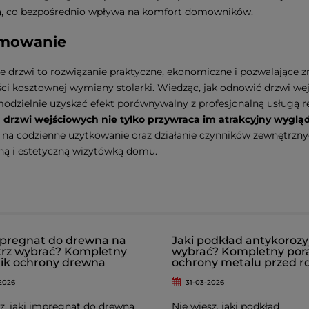
ą, co bezpośrednio wpływa na komfort domowników.
mowanie
 drzwi to rozwiązanie praktyczne, ekonomiczne i pozwalające 
ci kosztownej wymiany stolarki. Wiedząc, jak odnowić drzwi we
dzielnie uzyskać efekt porównywalny z profesjonalną usługą 
 drzwi wejściowych nie tylko przywraca im atrakcyjny wygląd
na codzienne użytkowanie oraz działanie czynników zewnętrznych
ną i estetyczną wizytówką domu.
mpregnat do drewna na
Jaki podkład antykorozy
rz wybrać? Kompletny
wybrać? Kompletny por
ik ochrony drewna
ochrony metalu przed r
2026
31-03-2026
z, jaki impregnat do drewna
Nie wiesz, jaki podkład