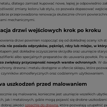
etalu, dlatego zamiast kupować nowe, lepiej je odpowiednio za
żliwość zmiany koloru lub stylu, co pozwala dopasować wejście
obrze przeprowadzona renowacja skutecznie chroni powierzchn
iami mechanicznymi.
cja drzwi wejściowych krok po kroku
owienia drzwi powinien rozpocząć się od dokładnej oceny ich s
ia nie posiada odprysków, pęknięć, rdzy lub miejsc, w który
tapem jest dokładne oczyszczenie skrzydła oraz usunięcie stary
 szlifierki albo specjalnych preparatów do usuwania powłok. Po 
, co zwiększy przyczepność nowych warstw ochronnych
. W da
ochrony drewna i metalu dostępne w ofercie sklepu, które pozwa
m czynników atmosferycznych oraz codziennym użytkowaniem.
wa uszkodzeń przed malowaniem
ocznie się malowanie, konieczne jest usunięcie wszelkich ubytk
h, jak i metalowych, gdzie mogą pojawić się drobne uszkodzeni
ę dobrej jakości
szpachle do drewna
, które pozwalają uzupełnić 