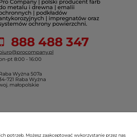
Pro Company | polski producent farb
do metalu i drewna | emalii
ochronnych | podkładów
antykorozyjnych | impregnatów oraz
systemów ochrony powierzchni.
888 488 347
biuro@procompany.pl
pn-pt 8:00 - 16:00
Raba Wyżna 507a
34-721 Raba Wyżna
woj. małopolskie
ich potrzeb. Możesz zaakceptować wykorzystanie przez nas