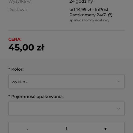
Wysyłka w:
24 godziny
Dostawa:
od 14,99 zł
- InPost
Paczkomaty 24/7
sprawdź formy dostawy
Cena nie zawiera ewentualnych kosztów płatności
CENA:
45,00 zł
*
Kolor:
*
Pojemność opakowania:
-
+