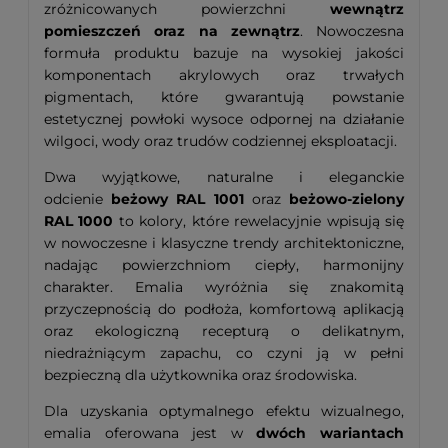
zróżnicowanych powierzchni
wewnątrz
pomieszczeń oraz na zewnątrz
. Nowoczesna
formuła produktu bazuje na wysokiej jakości
komponentach akrylowych oraz trwałych
pigmentach, które gwarantują powstanie
estetycznej powłoki wysoce odpornej na działanie
wilgoci, wody oraz trudów codziennej eksploatacji.
Dwa wyjątkowe, naturalne i eleganckie
odcienie
beżowy RAL 1001
oraz
beżowo-zielony
RAL 1000
to kolory, które rewelacyjnie wpisują się
w nowoczesne i klasyczne trendy architektoniczne,
nadając powierzchniom ciepły, harmonijny
charakter. Emalia wyróżnia się znakomitą
przyczepnością do podłoża, komfortową aplikacją
oraz ekologiczną recepturą o delikatnym,
niedrażniącym zapachu, co czyni ją w pełni
bezpieczną dla użytkownika oraz środowiska.
Dla uzyskania optymalnego efektu wizualnego,
emalia oferowana jest w
dwóch wariantach