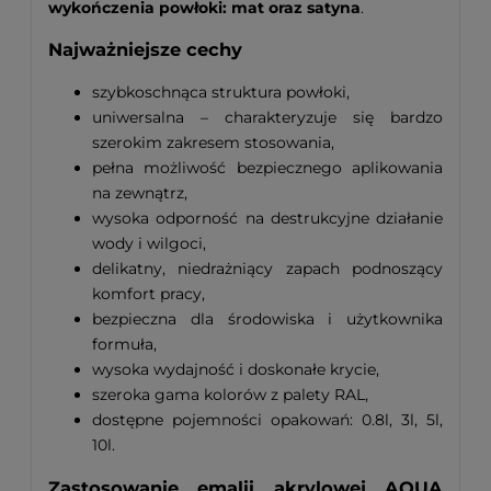
wykończenia powłoki: mat oraz satyna
.
Najważniejsze cechy
szybkoschnąca struktura powłoki,
uniwersalna – charakteryzuje się bardzo
szerokim zakresem stosowania,
pełna możliwość bezpiecznego aplikowania
na zewnątrz,
wysoka odporność na destrukcyjne działanie
wody i wilgoci,
delikatny, niedrażniący zapach podnoszący
komfort pracy,
bezpieczna dla środowiska i użytkownika
formuła,
wysoka wydajność i doskonałe krycie,
szeroka gama kolorów z palety RAL,
dostępne pojemności opakowań: 0.8l, 3l, 5l,
10l.
Zastosowanie emalii akrylowej AQUA