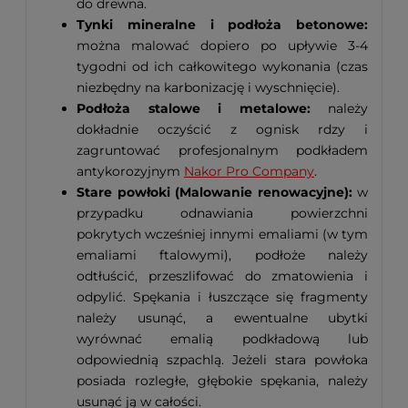
do drewna.
Tynki mineralne i podłoża betonowe:
można malować dopiero po upływie 3-4
tygodni od ich całkowitego wykonania (czas
niezbędny na karbonizację i wyschnięcie).
Podłoża stalowe i metalowe:
należy
dokładnie oczyścić z ognisk rdzy i
zagruntować profesjonalnym podkładem
antykorozyjnym
Nakor Pro Company
.
Stare powłoki (Malowanie renowacyjne):
w
przypadku odnawiania powierzchni
pokrytych wcześniej innymi emaliami (w tym
emaliami ftalowymi), podłoże należy
odtłuścić, przeszlifować do zmatowienia i
odpylić. Spękania i łuszczące się fragmenty
należy usunąć, a ewentualne ubytki
wyrównać emalią podkładową lub
odpowiednią szpachlą. Jeżeli stara powłoka
posiada rozległe, głębokie spękania, należy
usunąć ją w całości.