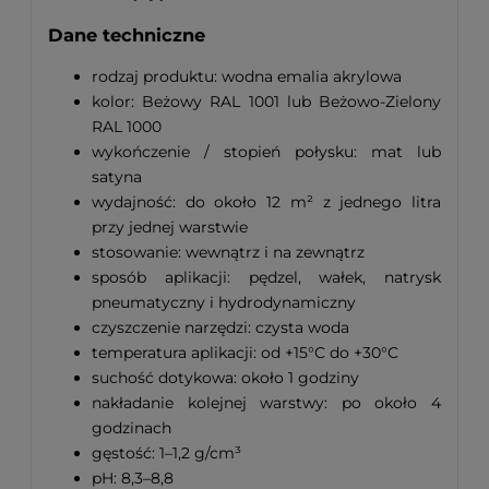
Dane techniczne
rodzaj produktu: wodna emalia akrylowa
kolor: Beżowy RAL 1001 lub Beżowo-Zielony
RAL 1000
wykończenie / stopień połysku: mat lub
satyna
wydajność: do około 12 m² z jednego litra
przy jednej warstwie
stosowanie: wewnątrz i na zewnątrz
sposób aplikacji: pędzel, wałek, natrysk
pneumatyczny i hydrodynamiczny
czyszczenie narzędzi: czysta woda
temperatura aplikacji: od +15°C do +30°C
suchość dotykowa: około 1 godziny
nakładanie kolejnej warstwy: po około 4
godzinach
gęstość: 1–1,2 g/cm³
pH: 8,3–8,8