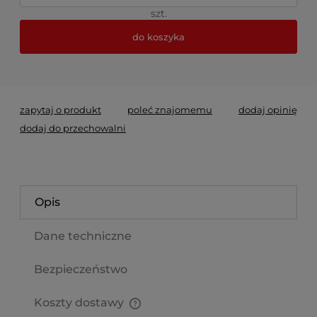
szt.
do koszyka
*
- Pole wymagane
zapytaj o produkt
poleć znajomemu
dodaj opinię
dodaj do przechowalni
Opis
Dane techniczne
Bezpieczeństwo
Koszty dostawy
Cena nie zawiera ewentualnych kosztów płatności