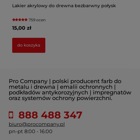
Lakier akrylowy do drewna bezbarwny połysk
Pr
759 ocen
15,00 zł
8,
do koszyka
Pro Company | polski producent farb do
metalu i drewna | emalii ochronnych |
podkładów antykorozyjnych | impregnatów
oraz systemów ochrony powierzchni.
888 488 347
biuro@procompany.pl
pn-pt 8:00 - 16:00