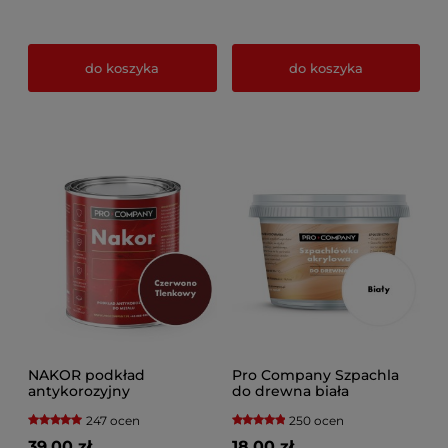
do koszyka
do koszyka
NAKOR podkład
Pro Company Szpachla
antykorozyjny
do drewna biała
CZERWONO-TLENKOWY
247 ocen
250 ocen
39,00 zł
18,00 zł