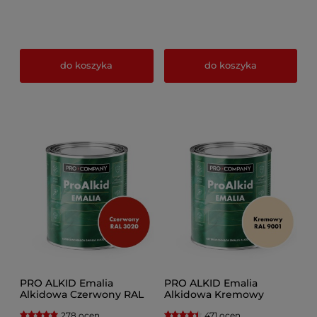
do koszyka
do koszyka
PRO ALKID Emalia
PRO ALKID Emalia
Alkidowa Czerwony RAL
Alkidowa Kremowy
3020
278 ocen
471 ocen