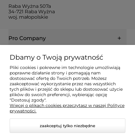
Raba Wyżna 507a
34-721 Raba Wyżna
woj. małopolskie
Pro Company
Farby | Lakiery | Emalie
Dbamy o Twoją prywatność
Pliki cookies i pokrewne im technologie umożliwiają
Ochrona drewna | metalu | betonu
poprawne działanie strony i pomagają nam
dostosować ofertę do Twoich potrzeb. Możesz
zaakceptować wykorzystanie przez nas wszystkich
Informacje prawne
tych plików i przejść do sklepu lub dostosować użycie
plików do swoich preferencji, wybierając opcję
"Dostosuj zgody".
Więcej o plikach cookies przeczytasz w naszej Polityce
Dokumenty
prywatności.
zaakceptuj tylko niezbędne