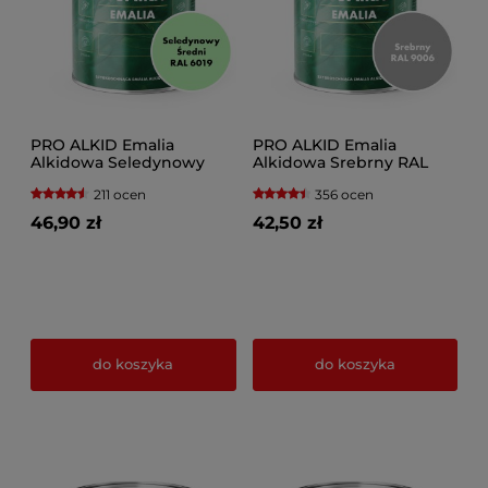
PRO ALKID Emalia
PRO ALKID Emalia
Alkidowa Seledynowy
Alkidowa Srebrny RAL
średni RAL 6019
9006
211 ocen
356 ocen
46,90 zł
42,50 zł
do koszyka
do koszyka