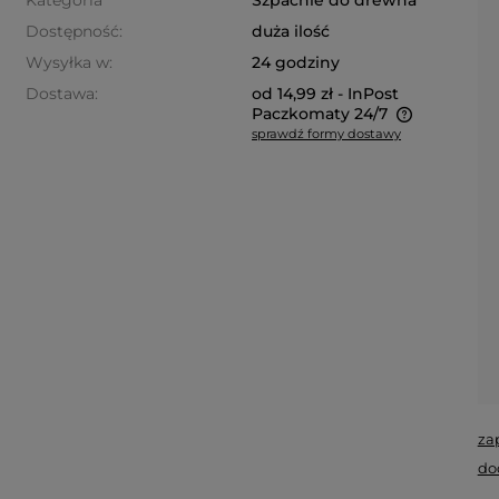
Kategoria
Szpachle do drewna
Dostępność:
duża ilość
Wysyłka w:
24 godziny
Dostawa:
od 14,99 zł
- InPost
Paczkomaty 24/7
sprawdź formy dostawy
Cena nie zawiera ewentualnych
kosztów płatności
za
do