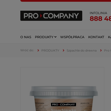
INFOLINIA
888 4
O NAS
PRODUKTY
WSPÓŁPRACA
KONTAKT
K
PRODUKTY
Szpachle do drewna
Pro 