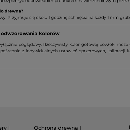
y zabezpieczyć odpowiednim produktem nawierzchniowym przez
 do drewna?
twy. Przyjmuje się około 1 godzinę schnięcia na każdy 1 mm gru
a odwzorowania kolorów
wyłącznie poglądowy. Rzeczywisty kolor gotowej powłoki moż
pośrednio z indywidualnych ustawień sprzętowych, kalibracji ko
ry |
Ochrona drewna |