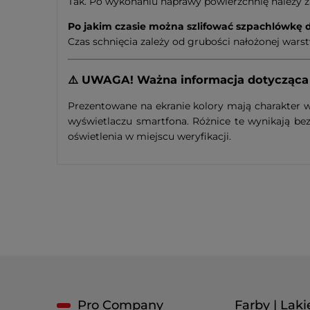
Tak. Po wykonaniu naprawy powierzchnię należ
Po jakim czasie można szlifować szpachlówkę
Czas schnięcia zależy od grubości nałożonej wars
⚠️ UWAGA! Ważna informacja dotycząc
Prezentowane na ekranie kolory mają charakter 
wyświetlaczu smartfona. Różnice te wynikają bez
oświetlenia w miejscu weryfikacji.
Pro Company
Farby | Lakie