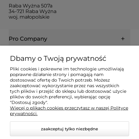
Raba Wyżna 507a
34-721 Raba Wyżna
woj. małopolskie
Pro Company
Farby | Lakiery | Emalie
Dbamy o Twoją prywatność
Pliki cookies i pokrewne im technologie umożliwiają
Ochrona drewna | metalu | betonu
poprawne działanie strony i pomagają nam
dostosować ofertę do Twoich potrzeb. Możesz
zaakceptować wykorzystanie przez nas wszystkich
tych plików i przejść do sklepu lub dostosować użycie
Informacje prawne
plików do swoich preferencji, wybierając opcję
"Dostosuj zgody".
Więcej o plikach cookies przeczytasz w naszej Polityce
Dokumenty
prywatności.
zaakceptuj tylko niezbędne