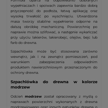
Formuła oparta na odpowiednio dobranych
wypełniaczach i spoiwach zapewnia bardzo dobrą
przyczepność do podłoża, łatwą aplikację oraz
wysoką trwałość po wyschnięciu. Utwardzona
masa tworzy stabilne wypełnienie odporne na
dalszą obróbkę mechaniczną. Powierzchnię po
naprawie można szlifować, a następnie wykańczać
przy użyciu lakierów, lakierobejc, olejów, bejc lub
farb do drewna.
Szpachlówka może być stosowana zarówno
wewnątrz, jak i na zewnątrz pomieszczeń, pod
warunkiem zabezpieczenia odpowiednim
produktem nawierzchniowym przeznaczonym do
ochrony drewna.
Szpachlówka do drewna w kolorze
modrzew
Odcień
modrzew
został opracowany z myślą o
naprawach powierzchni wykonanych z drewna
modrzewiowego oraz innych gatunków drewna o