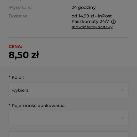
Wysyłka w:
24 godziny
Dostawa:
od 14,99 zł
- InPost
Paczkomaty 24/7
sprawdź formy dostawy
Cena nie zawiera ewentualnych kosztów płatności
CENA:
8,50 zł
*
Kolor:
*
Pojemność opakowania: