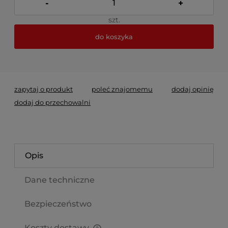
-
+
szt.
do koszyka
*
- Pole wymagane
zapytaj o produkt
poleć znajomemu
dodaj opinię
dodaj do przechowalni
Opis
Dane techniczne
Bezpieczeństwo
Koszty dostawy