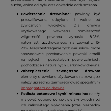
sucha, wolna od pyłu oraz dokładnie odtłuszczona.
Powierzchnie drewniane:
powinny być
przeszlifowane, odpylone i wolne od
żywicznych wycieków. Dla drewna
użytkowanego wewnątrz pomieszczeń
wilgotność powinna wynosić 8-15%,
natomiast użytkowanego na zewnątrz 15-
20%. Nieprzestrzeganie tych warunków może
spowodować przebarwienie powłoki emalii
na sękach i pozostałych powierzchniach,
pochodzące z naturalnych garbników drewna.
Zabezpieczenie zewnętrzne drewna:
elementy drewniane użytkowane na zewnątrz
należy uprzednio zaimpregnować specjalnym
impregnatem do drewna
.
Podłoża betonowe i tynki mineralne:
należy
malować dopiero po upływie 3-4 tygodni od
ich całkowitego wykonania (czas niezbędny
na związanie i wyschnięcie podłoża).