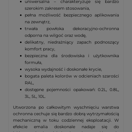
uniwersalna – charakteryzuje się bardzo
szerokim zakresem stosowania,
pełna możliwość bezpiecznego aplikowania
na zewnątrz,
trwała powłoka dekoracyjno-ochronna
odporna na wilgoć oraz wodę,
delikatny, niedrażniący zapach podnoszący
komfort pracy,
bezpieczna dla środowiska i użytkownika
formuła,
wysoka wydajność i doskonałe krycie,
bogata paleta kolorów w odcieniach szarości
RAL,
dostępne pojemności opakowań: 0.2L, 0.8L,
3L, 5L, 10L.
Utworzona po całkowitym wyschnięciu warstwa
ochronna cechuje się bardzo dobrą wytrzymałością
mechaniczną w toku codziennej eksploatacji. W
efekcie emalia doskonale nadaje się do