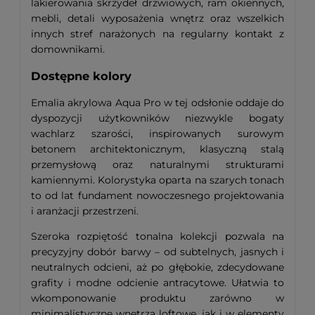
lakierowania skrzydeł drzwiowych, ram okiennych,
mebli, detali wyposażenia wnętrz oraz wszelkich
innych stref narażonych na regularny kontakt z
domownikami.
Dostępne kolory
Emalia akrylowa Aqua Pro w tej odsłonie oddaje do
dyspozycji użytkowników niezwykle bogaty
wachlarz szarości, inspirowanych surowym
betonem architektonicznym, klasyczną stalą
przemysłową oraz naturalnymi strukturami
kamiennymi. Kolorystyka oparta na szarych tonach
to od lat fundament nowoczesnego projektowania
i aranżacji przestrzeni.
Szeroka rozpiętość tonalna kolekcji pozwala na
precyzyjny dobór barwy – od subtelnych, jasnych i
neutralnych odcieni, aż po głębokie, zdecydowane
grafity i modne odcienie antracytowe. Ułatwia to
wkomponowanie produktu zarówno w
minimalistyczne wnętrza loftowe, jak i w elementy