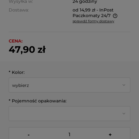
Wysyłka w:
24 godziny
Dostawa:
od 14,99 zł
- InPost
Paczkomaty 24/7
sprawdź formy dostawy
Cena nie zawiera ewentualnych kosztów płatności
CENA:
47,90 zł
*
Kolor:
*
Pojemność opakowania:
-
+