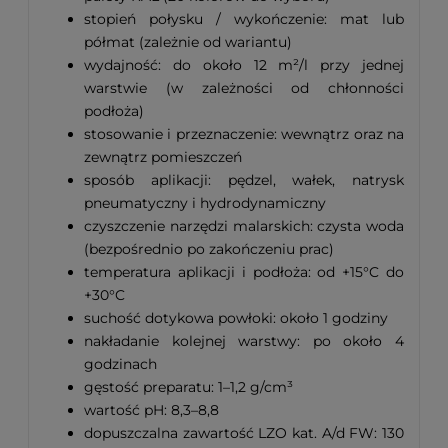
stopień połysku / wykończenie: mat lub
półmat (zależnie od wariantu)
wydajność: do około 12 m²/l przy jednej
warstwie (w zależności od chłonności
podłoża)
stosowanie i przeznaczenie: wewnątrz oraz na
zewnątrz pomieszczeń
sposób aplikacji: pędzel, wałek, natrysk
pneumatyczny i hydrodynamiczny
czyszczenie narzędzi malarskich: czysta woda
(bezpośrednio po zakończeniu prac)
temperatura aplikacji i podłoża: od +15°C do
+30°C
suchość dotykowa powłoki: około 1 godziny
nakładanie kolejnej warstwy: po około 4
godzinach
gęstość preparatu: 1–1,2 g/cm³
wartość pH: 8,3–8,8
dopuszczalna zawartość LZO kat. A/d FW: 130