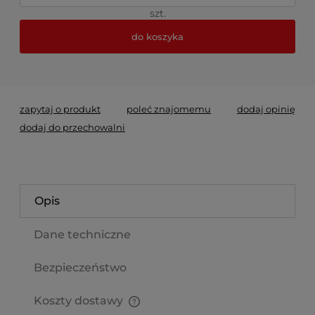
szt.
do koszyka
*
- Pole wymagane
zapytaj o produkt
poleć znajomemu
dodaj opinię
dodaj do przechowalni
Opis
Dane techniczne
Bezpieczeństwo
Koszty dostawy
Cena nie zawiera ewentualnych kosztów płatności