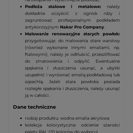
Podłoża stalowe i metalowe:
należy
dokładnie oczyścić z ognisk rdzy i
zagruntować profesjonalnym podkładem
antykorozyjnym
Nakor Pro Company
.
Malowanie renowacyjne starych powłok:
przygotowując do malowania stare warstwy
(również wykonane innymi emaliami, np.
ftalowymi), należy je odtłuścić, przeszlifować
do zmatowienia i odpylić. Ewentualne
spękania i złuszczenia usunąć, a ubytki
uzupełnić i wyrównać emalią podkładową lub
szpachlą. Jeżeli stara powłoka posiada
rozległe spękania i złuszczenia, należy usunąć
ją w całości.
Dane techniczne
rodzaj produktu: wodna emalia akrylowa
kolekcja kolorystyczna: odcienie szarości
palety RAL (20 kolorów do wyboru)