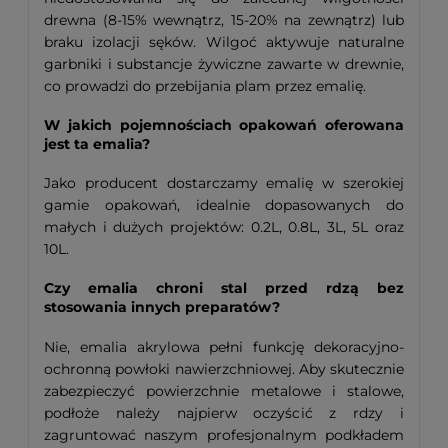
drewna (8-15% wewnątrz, 15-20% na zewnątrz) lub
braku izolacji sęków. Wilgoć aktywuje naturalne
garbniki i substancje żywiczne zawarte w drewnie,
co prowadzi do przebijania plam przez emalię.
W jakich pojemnościach opakowań oferowana
jest ta emalia?
Jako producent dostarczamy emalię w szerokiej
gamie opakowań, idealnie dopasowanych do
małych i dużych projektów: 0.2L, 0.8L, 3L, 5L oraz
10L.
Czy emalia chroni stal przed rdzą bez
stosowania innych preparatów?
Nie, emalia akrylowa pełni funkcję dekoracyjno-
ochronną powłoki nawierzchniowej. Aby skutecznie
zabezpieczyć powierzchnie metalowe i stalowe,
podłoże należy najpierw oczyścić z rdzy i
zagruntować naszym profesjonalnym podkładem