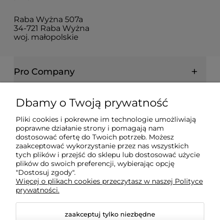
Raba Wyżna 507a
34-721 Raba Wyżna
woj. małopolskie
Pro Company
Farby | Lakiery | Emalie
Dbamy o Twoją prywatność
Pliki cookies i pokrewne im technologie umożliwiają
Ochrona drewna | metalu | betonu
poprawne działanie strony i pomagają nam
dostosować ofertę do Twoich potrzeb. Możesz
zaakceptować wykorzystanie przez nas wszystkich
tych plików i przejść do sklepu lub dostosować użycie
Informacje prawne
plików do swoich preferencji, wybierając opcję
"Dostosuj zgody".
Więcej o plikach cookies przeczytasz w naszej Polityce
Dokumenty
prywatności.
zaakceptuj tylko niezbędne