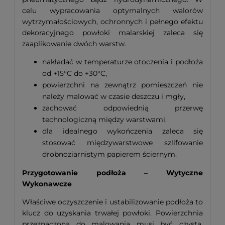
celu wypracowania optymalnych walorów
wytrzymałościowych, ochronnych i pełnego efektu
dekoracyjnego powłoki malarskiej zaleca się
zaaplikowanie dwóch warstw.
nakładać w temperaturze otoczenia i podłoża
od +15°C do +30°C,
powierzchni na zewnątrz pomieszczeń nie
należy malować w czasie deszczu i mgły,
zachować odpowiednią przerwę
technologiczną między warstwami,
dla idealnego wykończenia zaleca się
stosować międzywarstwowe szlifowanie
drobnoziarnistym papierem ściernym.
Przygotowanie podłoża – Wytyczne
Wykonawcze
Właściwe oczyszczenie i ustabilizowanie podłoża to
klucz do uzyskania trwałej powłoki. Powierzchnia
przeznaczona do malowania musi być czysta,