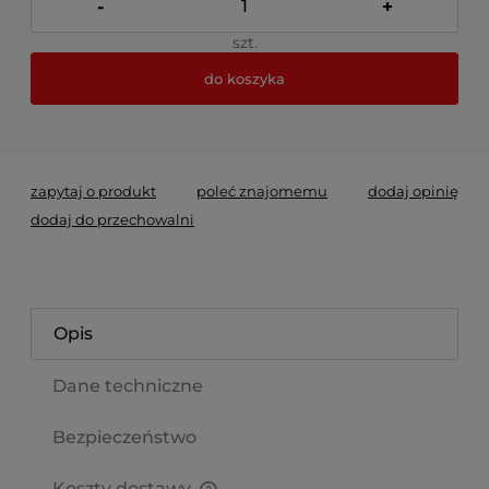
-
+
szt.
do koszyka
*
- Pole wymagane
zapytaj o produkt
poleć znajomemu
dodaj opinię
dodaj do przechowalni
Opis
Dane techniczne
Bezpieczeństwo
Koszty dostawy