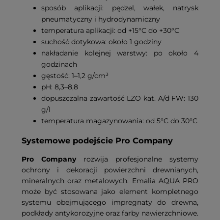
sposób aplikacji: pędzel, wałek, natrysk
pneumatyczny i hydrodynamiczny
temperatura aplikacji: od +15°C do +30°C
suchość dotykowa: około 1 godziny
nakładanie kolejnej warstwy: po około 4
godzinach
gęstość: 1–1,2 g/cm³
pH: 8,3–8,8
dopuszczalna zawartość LZO kat. A/d FW: 130
g/l
temperatura magazynowania: od 5°C do 30°C
Systemowe podejście Pro Company
Pro Company
rozwija profesjonalne systemy
ochrony i dekoracji powierzchni drewnianych,
mineralnych oraz metalowych. Emalia AQUA PRO
może być stosowana jako element kompletnego
systemu obejmującego impregnaty do drewna,
podkłady antykorozyjne oraz farby nawierzchniowe.