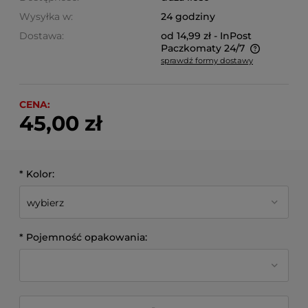
Wysyłka w:
24 godziny
Dostawa:
od 14,99 zł
- InPost
Paczkomaty 24/7
sprawdź formy dostawy
Cena nie zawiera ewentualnych kosztów płatności
CENA:
45,00 zł
*
Kolor:
*
Pojemność opakowania: