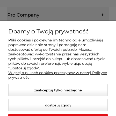
Pro Company
Farby | Lakiery | Emalie
Dbamy o Twoją prywatność
Pliki cookies i pokrewne im technologie umożliwiają
Ochrona drewna | metalu | betonu
poprawne działanie strony i pomagają nam
dostosować ofertę do Twoich potrzeb. Możesz
zaakceptować wykorzystanie przez nas wszystkich
tych plików i przejść do sklepu lub dostosować użycie
Informacje prawne
plików do swoich preferencji, wybierając opcję
"Dostosuj zgody".
Więcej o plikach cookies przeczytasz w naszej Polityce
Dokumenty
prywatności.
zaakceptuj tylko niezbędne
dostosuj zgody