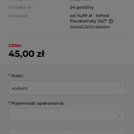
Wysyłka w:
24 godziny
Dostawa:
od 14,99 zł
- InPost
Paczkomaty 24/7
sprawdź formy dostawy
Cena nie zawiera ewentualnych kosztów płatności
CENA:
45,00 zł
*
Kolor:
*
Pojemność opakowania: