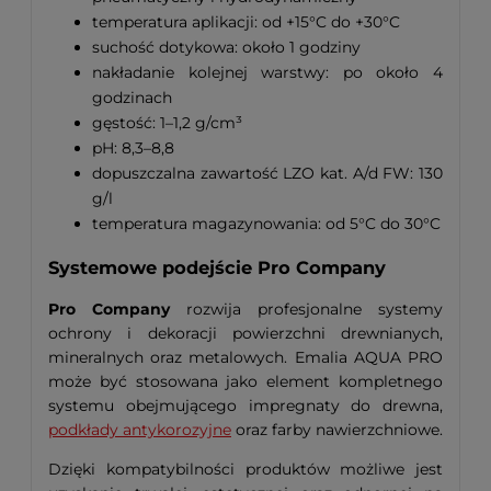
temperatura aplikacji: od +15°C do +30°C
suchość dotykowa: około 1 godziny
nakładanie kolejnej warstwy: po około 4
godzinach
gęstość: 1–1,2 g/cm³
pH: 8,3–8,8
dopuszczalna zawartość LZO kat. A/d FW: 130
g/l
temperatura magazynowania: od 5°C do 30°C
Systemowe podejście Pro Company
Pro Company
rozwija profesjonalne systemy
ochrony i dekoracji powierzchni drewnianych,
mineralnych oraz metalowych. Emalia AQUA PRO
może być stosowana jako element kompletnego
systemu obejmującego impregnaty do drewna,
podkłady antykorozyjne
oraz farby nawierzchniowe.
Dzięki kompatybilności produktów możliwe jest