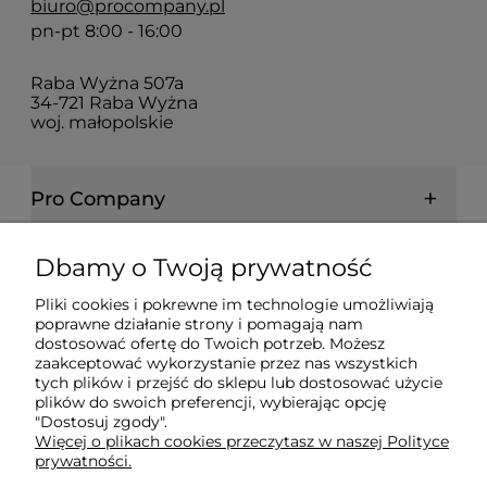
biuro@procompany.pl
pn-pt 8:00 - 16:00
Raba Wyżna 507a
34-721 Raba Wyżna
woj. małopolskie
Pro Company
Farby | Lakiery | Emalie
Dbamy o Twoją prywatność
Pliki cookies i pokrewne im technologie umożliwiają
Ochrona drewna | metalu | betonu
poprawne działanie strony i pomagają nam
dostosować ofertę do Twoich potrzeb. Możesz
zaakceptować wykorzystanie przez nas wszystkich
tych plików i przejść do sklepu lub dostosować użycie
Informacje prawne
plików do swoich preferencji, wybierając opcję
"Dostosuj zgody".
Więcej o plikach cookies przeczytasz w naszej Polityce
Dokumenty
prywatności.