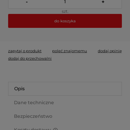
-
+
szt.
do koszyka
*
- Pole wymagane
zapytaj o produkt
poleć znajomemu
dodaj opinię
dodaj do przechowalni
Opis
Dane techniczne
Bezpieczeństwo
Koszty dostawy