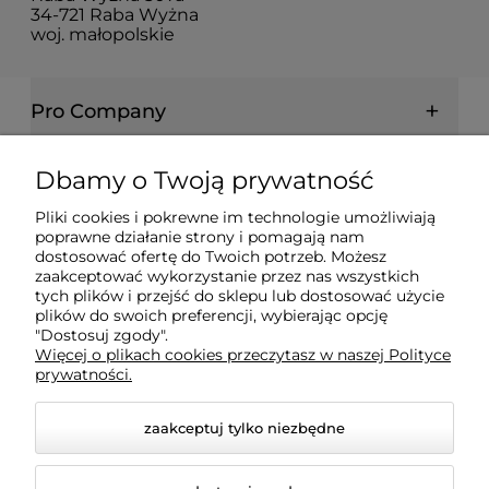
34-721 Raba Wyżna
woj. małopolskie
Pro Company
Farby | Lakiery | Emalie
Dbamy o Twoją prywatność
Pliki cookies i pokrewne im technologie umożliwiają
Ochrona drewna | metalu | betonu
poprawne działanie strony i pomagają nam
dostosować ofertę do Twoich potrzeb. Możesz
zaakceptować wykorzystanie przez nas wszystkich
tych plików i przejść do sklepu lub dostosować użycie
Informacje prawne
plików do swoich preferencji, wybierając opcję
"Dostosuj zgody".
Więcej o plikach cookies przeczytasz w naszej Polityce
Dokumenty
prywatności.
zaakceptuj tylko niezbędne