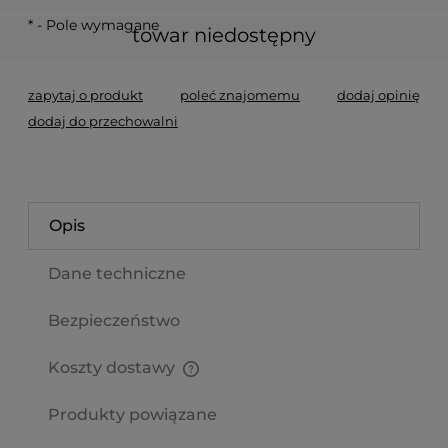
*
- Pole wymagane
towar niedostępny
zapytaj o produkt
poleć znajomemu
dodaj opinię
dodaj do przechowalni
Opis
Dane techniczne
Bezpieczeństwo
Koszty dostawy
Cena nie zawiera ewentualnych kosztów płatności
Produkty powiązane