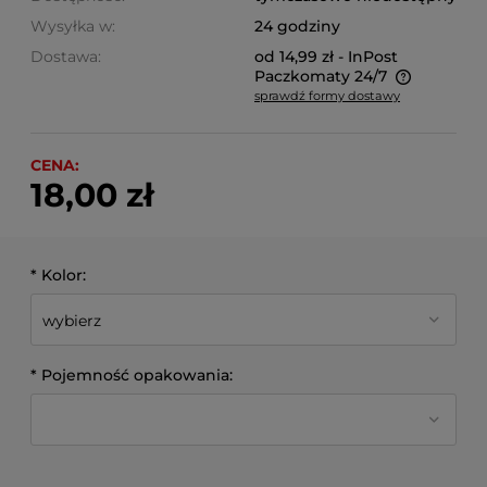
Wysyłka w:
24 godziny
Dostawa:
od 14,99 zł
- InPost
Paczkomaty 24/7
sprawdź formy dostawy
Cena nie zawiera ewentualnych kosztów płatności
CENA:
18,00 zł
*
Kolor:
*
Pojemność opakowania: