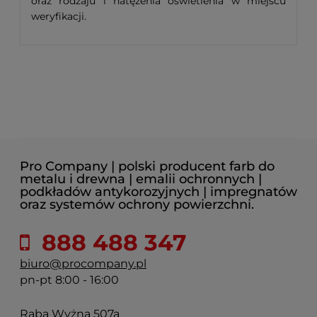
oraz rodzaju i natężenia oświetlenia w miejscu
weryfikacji.
Pro Company | polski producent farb do
metalu i drewna | emalii ochronnych |
podkładów antykorozyjnych | impregnatów
oraz systemów ochrony powierzchni.
888 488 347
biuro@procompany.pl
pn-pt 8:00 - 16:00
Raba Wyżna 507a