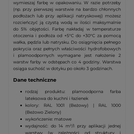
wymieszaj farbę w opakowaniu. W razie potrzeby
(np. przy pierwszej warstwie na bardzo chłonnych
podłożach lub przy aplikacji natryskowej) możesz
rozcieńczyć ją czystą wodą w ilości maksymalnie
do 5% objętości. Farbę nakładaj w temperaturze
otoczenia i podłoża od +5°C do +30°C za pomocą
wałka, pędzla lub natrysku. Do osiągnięcia pełnego
pokrycia oraz pełnych właściwości hydrofobowych
i plamoodpornych wymagane jest nałożenie 2
warstw farby w odstępach co 4 godziny. Warstwa
osiąga suchość w dotyku po około 3 godzinach.
Dane techniczne
rodzaj produktu: plamoodporna farba
lateksowa do kuchni i łazienek
kolory: RAL 1001 (Beżowy) | RAL 1000
(Beżowo Zielony)
wykończenie: matowe
wydajność: do 14 m²/l przy aplikacji jednej
warstwy (w zależności od struktury i