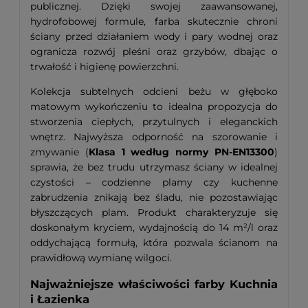
publicznej. Dzięki swojej zaawansowanej,
hydrofobowej formule, farba skutecznie chroni
ściany przed działaniem wody i pary wodnej oraz
ogranicza rozwój pleśni oraz grzybów, dbając o
trwałość i higienę powierzchni.
Kolekcja subtelnych odcieni beżu w głęboko
matowym wykończeniu to idealna propozycja do
stworzenia ciepłych, przytulnych i eleganckich
wnętrz. Najwyższa odporność na szorowanie i
zmywanie (
Klasa 1 według normy PN-EN13300
)
sprawia, że bez trudu utrzymasz ściany w idealnej
czystości – codzienne plamy czy kuchenne
zabrudzenia znikają bez śladu, nie pozostawiając
błyszczących plam. Produkt charakteryzuje się
doskonałym kryciem, wydajnością do 14 m²/l oraz
oddychającą formułą, która pozwala ścianom na
prawidłową wymianę wilgoci.
Najważniejsze właściwości farby Kuchnia
i Łazienka