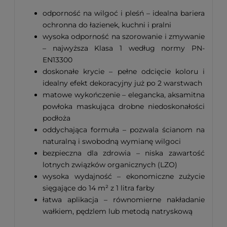
odporność na wilgoć i pleśń – idealna bariera
ochronna do łazienek, kuchni i pralni
wysoka odporność na szorowanie i zmywanie
– najwyższa Klasa 1 według normy PN-
EN13300
doskonałe krycie – pełne odcięcie koloru i
idealny efekt dekoracyjny już po 2 warstwach
matowe wykończenie – elegancka, aksamitna
powłoka maskująca drobne niedoskonałości
podłoża
oddychająca formuła – pozwala ścianom na
naturalną i swobodną wymianę wilgoci
bezpieczna dla zdrowia – niska zawartość
lotnych związków organicznych (LZO)
wysoka wydajność – ekonomiczne zużycie
sięgające do 14 m² z 1 litra farby
łatwa aplikacja – równomierne nakładanie
wałkiem, pędzlem lub metodą natryskową