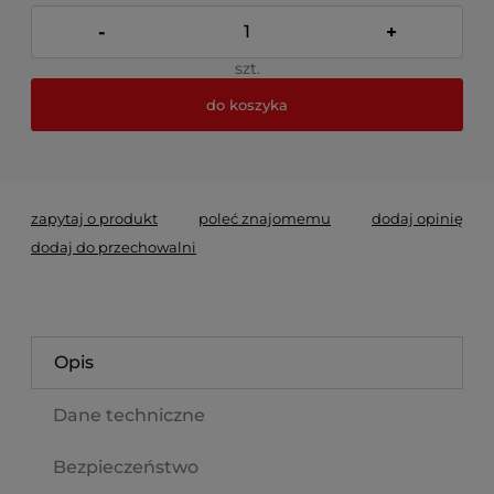
-
+
szt.
do koszyka
*
- Pole wymagane
zapytaj o produkt
poleć znajomemu
dodaj opinię
dodaj do przechowalni
Opis
Dane techniczne
Bezpieczeństwo