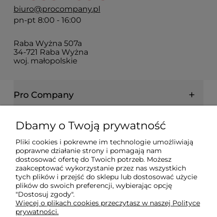
biuro@procompany.pl
pn-pt 8:00 - 16:00
Raba Wyżna 507a
34-721 Raba Wyżna
woj. małopolskie
Pro Company
Farby | Lakiery | Emalie
Dbamy o Twoją prywatność
Pliki cookies i pokrewne im technologie umożliwiają
Ochrona drewna | metalu | betonu
poprawne działanie strony i pomagają nam
dostosować ofertę do Twoich potrzeb. Możesz
zaakceptować wykorzystanie przez nas wszystkich
tych plików i przejść do sklepu lub dostosować użycie
Informacje prawne
plików do swoich preferencji, wybierając opcję
"Dostosuj zgody".
Więcej o plikach cookies przeczytasz w naszej Polityce
Dokumenty
prywatności.