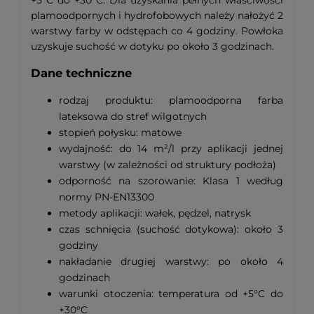
plamoodpornych i hydrofobowych należy nałożyć 2
warstwy farby w odstępach co 4 godziny. Powłoka
uzyskuje suchość w dotyku po około 3 godzinach.
Dane techniczne
rodzaj produktu: plamoodporna farba
lateksowa do stref wilgotnych
stopień połysku: matowe
wydajność: do 14 m²/l przy aplikacji jednej
warstwy (w zależności od struktury podłoża)
odporność na szorowanie: Klasa 1 według
normy PN-EN13300
metody aplikacji: wałek, pędzel, natrysk
czas schnięcia (suchość dotykowa): około 3
godziny
nakładanie drugiej warstwy: po około 4
godzinach
warunki otoczenia: temperatura od +5°C do
+30°C