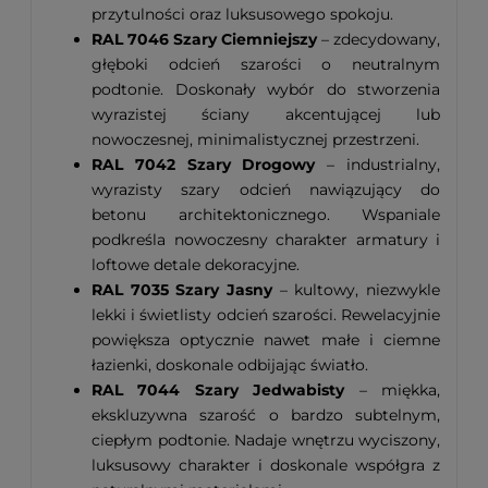
przytulności oraz luksusowego spokoju.
RAL 7046 Szary Ciemniejszy
– zdecydowany,
głęboki odcień szarości o neutralnym
podtonie. Doskonały wybór do stworzenia
wyrazistej ściany akcentującej lub
nowoczesnej, minimalistycznej przestrzeni.
RAL 7042 Szary Drogowy
– industrialny,
wyrazisty szary odcień nawiązujący do
betonu architektonicznego. Wspaniale
podkreśla nowoczesny charakter armatury i
loftowe detale dekoracyjne.
RAL 7035 Szary Jasny
– kultowy, niezwykle
lekki i świetlisty odcień szarości. Rewelacyjnie
powiększa optycznie nawet małe i ciemne
łazienki, doskonale odbijając światło.
RAL 7044 Szary Jedwabisty
– miękka,
ekskluzywna szarość o bardzo subtelnym,
ciepłym podtonie. Nadaje wnętrzu wyciszony,
luksusowy charakter i doskonale współgra z