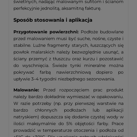
świetlnych, nadając malowanym sufitom i ścianom
perfekcyjnie jednolitą, aksamitną fakturę.
Sposób stosowania i aplikacja
Przygotowanie powierzchni:
Podłoże budowlane
przed malowaniem musi być suche, nośne, czyste i
stabilne. Luźne fragmenty starych, łuszczących się
powłok malarskich należy bezwzględnie usunąć, a
ściany przemyć z tłuszczu oraz kurzu i pozostawić
do wyschnięcia. Świeże tynki mineralne można
pokrywać farbą nawierzchniową dopiero po
upływie 3–4 tygodni niezbędnego sezonowania.
Malowanie:
Przed rozpoczęciem prac produkt
należy bardzo dokładnie wymieszać w opakowaniu.
W razie potrzeby (np. przy pierwszej warstwie na
bardzo chłonnych podłożach lub aplikacji
natryskiem) dopuszcza się dodanie czystej wody w
ilości maksymalnie do 5% objętości farby. Prace
prowadzić w temperaturze otoczenia i podłoża od
+5°C do +30°C. Dla uzyskania pełnych właściwości