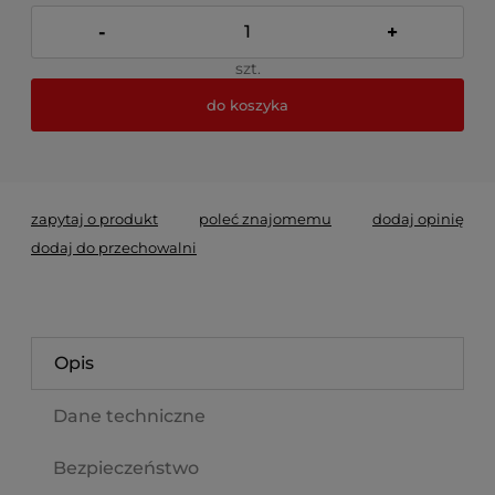
-
+
szt.
do koszyka
*
- Pole wymagane
zapytaj o produkt
poleć znajomemu
dodaj opinię
dodaj do przechowalni
Opis
Dane techniczne
Bezpieczeństwo