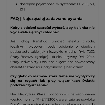
dostępne pojemności w systemie: 1 l, 2.5 l, 5 l,
10 l
FAQ | Najczęściej zadawane pytania
Który z odcieni szarości wybrać, aby łazienka nie
wydawała się zbyt chłodna?
Jeśli chcą Państwo uniknąć efektu chłodu,
idealnym wyborem będą odcienie o ciepłych
podtonach, takie jak niezwykle modny RAL 7032
Szary Beżowy (greige) lub ekskluzywny RAL 7044
Szary Jedwabisty. Doskonale łączą one nowoczesny
charakter szarości z przytulnością barw ziemi.
Czy głęboko matowa szara farba nie wybłyszczy
się na rogach lub przy włącznikach światła
podczas czyszczenia?
Nie. Najwyższa Klasa 1 odporności na szorowanie
według normy PN-EN13300 gwarantuje, że powłoka
Pro Company charakteryzuje się wyjątkowo twardą