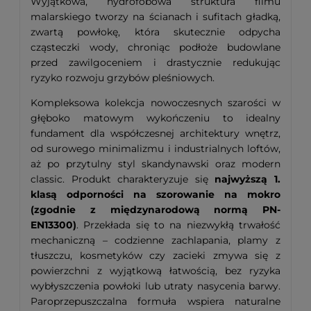
Wyjątkowa, hydrofobowa struktura filmu
malarskiego tworzy na ścianach i sufitach gładką,
zwartą powłokę, która skutecznie odpycha
cząsteczki wody, chroniąc podłoże budowlane
przed zawilgoceniem i drastycznie redukując
ryzyko rozwoju grzybów pleśniowych.
Kompleksowa kolekcja nowoczesnych szarości w
głęboko matowym wykończeniu to idealny
fundament dla współczesnej architektury wnętrz,
od surowego minimalizmu i industrialnych loftów,
aż po przytulny styl skandynawski oraz modern
classic. Produkt charakteryzuje się
najwyższą 1.
klasą odporności na szorowanie na mokro
(zgodnie z międzynarodową normą PN-
EN13300)
. Przekłada się to na niezwykłą trwałość
mechaniczną – codzienne zachlapania, plamy z
tłuszczu, kosmetyków czy zacieki zmywa się z
powierzchni z wyjątkową łatwością, bez ryzyka
wybłyszczenia powłoki lub utraty nasycenia barwy.
Paroprzepuszczalna formuła wspiera naturalne