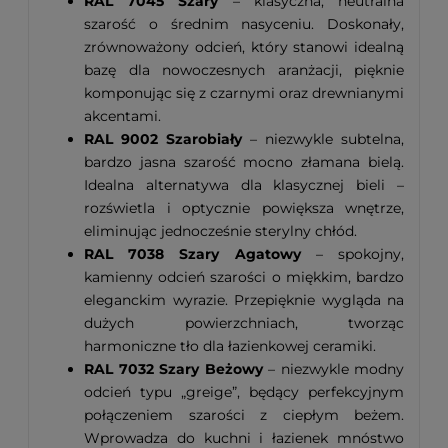
RAL 7045 Szary
– klasyczna, neutralna
szarość o średnim nasyceniu. Doskonały,
zrównoważony odcień, który stanowi idealną
bazę dla nowoczesnych aranżacji, pięknie
komponując się z czarnymi oraz drewnianymi
akcentami.
RAL 9002 Szarobiały
– niezwykle subtelna,
bardzo jasna szarość mocno złamana bielą.
Idealna alternatywa dla klasycznej bieli –
rozświetla i optycznie powiększa wnętrze,
eliminując jednocześnie sterylny chłód.
RAL 7038 Szary Agatowy
– spokojny,
kamienny odcień szarości o miękkim, bardzo
eleganckim wyrazie. Przepięknie wygląda na
dużych powierzchniach, tworząc
harmoniczne tło dla łazienkowej ceramiki.
RAL 7032 Szary Beżowy
– niezwykle modny
odcień typu „greige”, będący perfekcyjnym
połączeniem szarości z ciepłym beżem.
Wprowadza do kuchni i łazienek mnóstwo