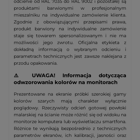
odcienie od RAL 7035 do RAL 9002 i pozostałe) są
produktami barwionymi w profesjonalnym
mieszalniku na indywidualne zamówienie klienta.
Zgodnie z obowiązującymi przepisami prawa,
produkt barwiony na indywidualne zamówienie
staje się towarem spersonalizowanym i nie ma
możliwości jego zwrotu. Oficjalna etykieta z
dokładną informacją o wybranym odcieniu i
parametrach technicznych jest zawsze naklejana z
przodu opakowania.
⚠️ UWAGA! Informacja dotycząca
odwzorowania kolorów na monitorach
Prezentowane na ekranie próbki szerokiej gamy
kolorów szarych mają charakter wyłącznie
poglądowy. Rzeczywisty odcień gotowej powłoki
malarskiej na ścianie może różnić się od widoku na
monitorze komputera lub wyświetlaczu smartfona.
Różnice te wynikają bezpośrednio z technicznych
parametrów ekranów, ich kalibracji, jasności oraz