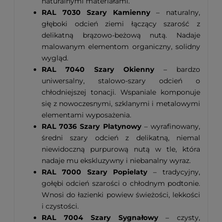
naturalnymi materiałami.
RAL 7030 Szary Kamienny
– naturalny,
głęboki odcień ziemi łączący szarość z
delikatną brązowo-beżową nutą. Nadaje
malowanym elementom organiczny, solidny
wygląd.
RAL 7040 Szary Okienny
– bardzo
uniwersalny, stalowo-szary odcień o
chłodniejszej tonacji. Wspaniale komponuje
się z nowoczesnymi, szklanymi i metalowymi
elementami wyposażenia.
RAL 7036 Szary Platynowy
– wyrafinowany,
średni szary odcień z delikatną, niemal
niewidoczną purpurową nutą w tle, która
nadaje mu ekskluzywny i niebanalny wyraz.
RAL 7000 Szary Popielaty
– tradycyjny,
gołębi odcień szarości o chłodnym podtonie.
Wnosi do łazienki powiew świeżości, lekkości
i czystości.
RAL 7004 Szary Sygnałowy
– czysty,