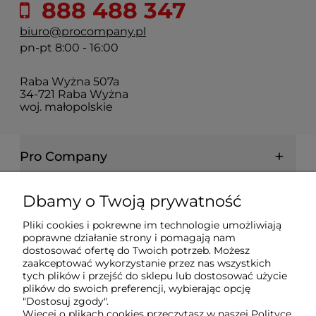
888 488 347
biuro@procompany.pl
pn-pt 8:00 - 16:00
Raba Wyżna 507a
34-721 Raba Wyżna
woj. małopolskie
Pro Company
Farby | Lakiery | Emalie
Dbamy o Twoją prywatność
Pliki cookies i pokrewne im technologie umożliwiają
Ochrona drewna | metalu | betonu
poprawne działanie strony i pomagają nam
dostosować ofertę do Twoich potrzeb. Możesz
zaakceptować wykorzystanie przez nas wszystkich
tych plików i przejść do sklepu lub dostosować użycie
Informacje prawne
plików do swoich preferencji, wybierając opcję
"Dostosuj zgody".
Więcej o plikach cookies przeczytasz w naszej Polityce