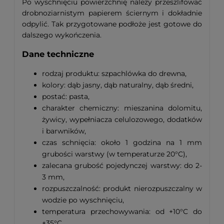
Po wyschnięciu powierzchnię należy przeszlifować
drobnoziarnistym papierem ściernym i dokładnie
odpylić. Tak przygotowane podłoże jest gotowe do
dalszego wykończenia.
Dane techniczne
rodzaj produktu: szpachlówka do drewna,
kolory: dąb jasny, dąb naturalny, dąb średni,
postać: pasta,
charakter chemiczny: mieszanina dolomitu,
żywicy, wypełniacza celulozowego, dodatków
i barwników,
czas schnięcia: około 1 godzina na 1 mm
grubości warstwy (w temperaturze 20°C),
zalecana grubość pojedynczej warstwy: do 2-
3 mm,
rozpuszczalność: produkt nierozpuszczalny w
wodzie po wyschnięciu,
temperatura przechowywania: od +10°C do
+35°C,