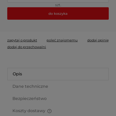
szt.
do koszyka
*
- Pole wymagane
zapytaj o produkt
poleć znajomemu
dodaj opinię
dodaj do przechowalni
Opis
Dane techniczne
Bezpieczeństwo
Koszty dostawy
Cena nie zawiera ewentualnych kosztów płatności