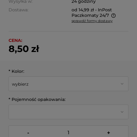
Wysyłka w:
24 godziny
Dostawa:
od 14,99 zł
- InPost
Paczkomaty 24/7
sprawdź formy dostawy
Cena nie zawiera ewentualnych kosztów płatności
CENA:
8,50 zł
*
Kolor:
*
Pojemność opakowania:
-
+