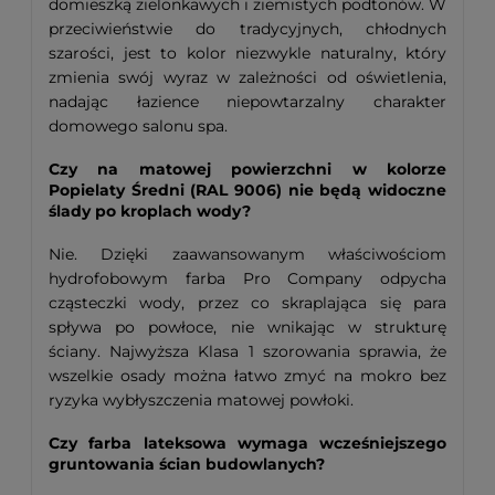
domieszką zielonkawych i ziemistych podtonów. W
przeciwieństwie do tradycyjnych, chłodnych
szarości, jest to kolor niezwykle naturalny, który
zmienia swój wyraz w zależności od oświetlenia,
nadając łazience niepowtarzalny charakter
domowego salonu spa.
Czy na matowej powierzchni w kolorze
Popielaty Średni (RAL 9006) nie będą widoczne
ślady po kroplach wody?
Nie. Dzięki zaawansowanym właściwościom
hydrofobowym farba Pro Company odpycha
cząsteczki wody, przez co skraplająca się para
spływa po powłoce, nie wnikając w strukturę
ściany. Najwyższa Klasa 1 szorowania sprawia, że
wszelkie osady można łatwo zmyć na mokro bez
ryzyka wybłyszczenia matowej powłoki.
Czy farba lateksowa wymaga wcześniejszego
gruntowania ścian budowlanych?