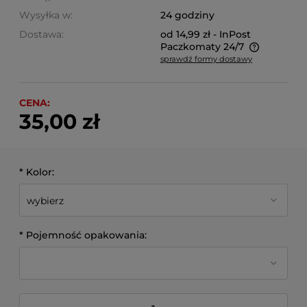
Wysyłka w:
24 godziny
Dostawa:
od 14,99 zł
- InPost
Paczkomaty 24/7
sprawdź formy dostawy
Cena nie zawiera ewentualnych kosztów płatności
CENA:
35,00 zł
*
Kolor:
*
Pojemność opakowania: