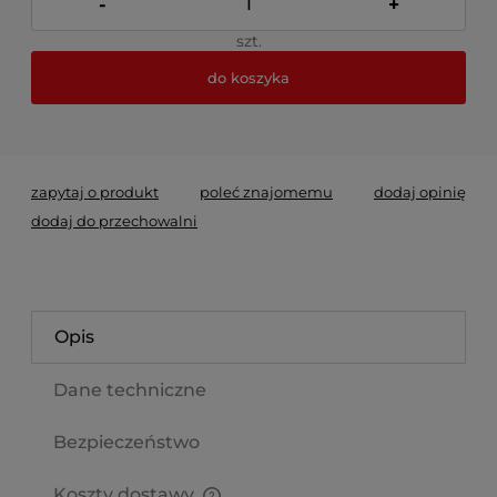
-
+
szt.
do koszyka
*
- Pole wymagane
zapytaj o produkt
poleć znajomemu
dodaj opinię
dodaj do przechowalni
Opis
Dane techniczne
Bezpieczeństwo
Koszty dostawy