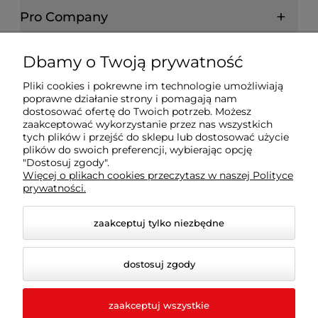
Pro Company
Farby | Lakiery | Emalie
Dbamy o Twoją prywatność
Pliki cookies i pokrewne im technologie umożliwiają
Ochrona drewna | metalu | betonu
poprawne działanie strony i pomagają nam
dostosować ofertę do Twoich potrzeb. Możesz
zaakceptować wykorzystanie przez nas wszystkich
tych plików i przejść do sklepu lub dostosować użycie
Informacje prawne
plików do swoich preferencji, wybierając opcję
"Dostosuj zgody".
Więcej o plikach cookies przeczytasz w naszej Polityce
Dokumenty
prywatności.
zaakceptuj tylko niezbędne
dostosuj zgody
zaakceptuj wszystkie