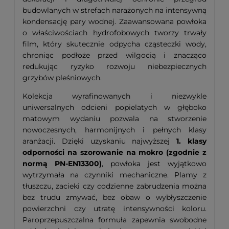
budowlanych w strefach narażonych na intensywną
kondensację pary wodnej. Zaawansowana powłoka
o właściwościach hydrofobowych tworzy trwały
film, który skutecznie odpycha cząsteczki wody,
chroniąc podłoże przed wilgocią i znacząco
redukując ryzyko rozwoju niebezpiecznych
grzybów pleśniowych.
Kolekcja wyrafinowanych i niezwykle
uniwersalnych odcieni popielatych w głęboko
matowym wydaniu pozwala na stworzenie
nowoczesnych, harmonijnych i pełnych klasy
aranżacji. Dzięki uzyskaniu najwyższej
1. klasy
odporności na szorowanie na mokro (zgodnie z
normą PN-EN13300)
, powłoka jest wyjątkowo
wytrzymała na czynniki mechaniczne. Plamy z
tłuszczu, zacieki czy codzienne zabrudzenia można
bez trudu zmywać, bez obaw o wybłyszczenie
powierzchni czy utratę intensywności koloru.
Paroprzepuszczalna formuła zapewnia swobodne