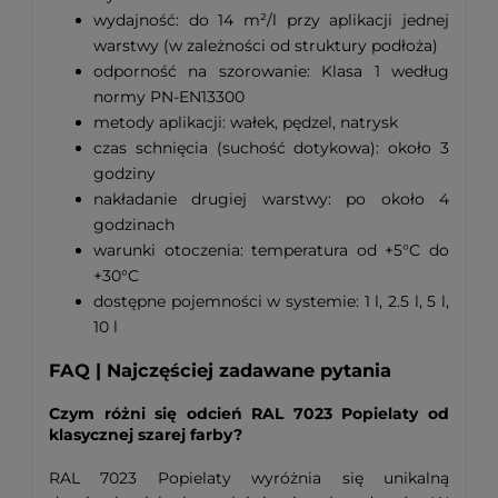
wydajność: do 14 m²/l przy aplikacji jednej
warstwy (w zależności od struktury podłoża)
odporność na szorowanie: Klasa 1 według
normy PN-EN13300
metody aplikacji: wałek, pędzel, natrysk
czas schnięcia (suchość dotykowa): około 3
godziny
nakładanie drugiej warstwy: po około 4
godzinach
warunki otoczenia: temperatura od +5°C do
+30°C
dostępne pojemności w systemie: 1 l, 2.5 l, 5 l,
10 l
FAQ | Najczęściej zadawane pytania
Czym różni się odcień RAL 7023 Popielaty od
klasycznej szarej farby?
RAL 7023 Popielaty wyróżnia się unikalną