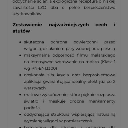
oddychanie ścian, a ekologiczna receptura o niskiej
zawartości LZO dba o pełne bezpieczeństwo
użytkowników.
Zestawienie najważniejszych cech i
atutów
skuteczna ochrona powierzchni przed
wilgocią, działaniem pary wodnej oraz pleśnią
maksymalna odporność filmu malarskiego
na intensywne szorowanie na mokro (Klasa 1
wg PN-EN13300)
doskonała siła krycia oraz bezproblemowa
aplikacja gwarantująca idealny efekt już po 2
warstwach
matowe wykończenie, które pięknie rozprasza
światło i maskuje drobne mankamenty
podłoża
oddychająca struktura wspierająca naturalną
wymianę wilgoci w pomieszczeniu
bezpieczny dla zdrowia i przyjazny dla