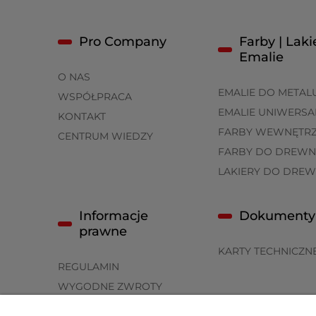
Pro Company
Farby | Lakie
Emalie
O NAS
EMALIE DO METAL
WSPÓŁPRACA
EMALIE UNIWERSA
KONTAKT
FARBY WEWNĘTR
CENTRUM WIEDZY
FARBY DO DREWN
LAKIERY DO DRE
Informacje
Dokumenty
prawne
KARTY TECHNICZN
REGULAMIN
WYGODNE ZWROTY
POLITYKA PRYWATNOŚCI