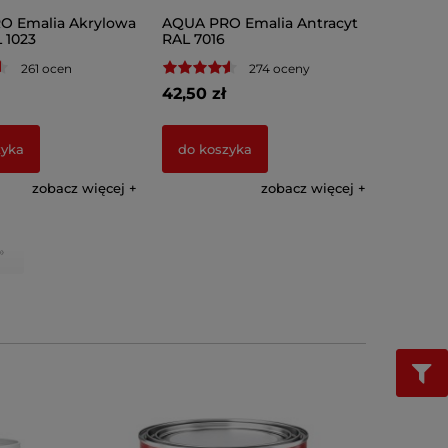
O Emalia Akrylowa
AQUA PRO Emalia Antracyt
 1023
RAL 7016
261 ocen
274 oceny
42,50 zł
zyka
do koszyka
zobacz więcej
zobacz więcej
»