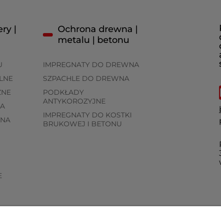
ry |
Ochrona drewna |
metalu | betonu
U
IMPREGNATY DO DREWNA
LNE
SZPACHLE DO DREWNA
ZNE
PODKŁADY
ANTYKOROZYJNE
A
IMPREGNATY DO KOSTKI
WNA
BRUKOWEJ I BETONU
E