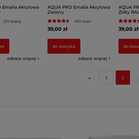
Emalia Akrylowa
AQUA PRO Emalia Akrylowa
AQUA PR
y
Zielony
Żółty RAL
213 oceny
470 ocen
39,00 zł
39,00 zł
ka
do koszyka
do kos
zobacz więcej
zobacz więcej
«
1
2