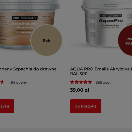
pany Szpachla do drewna
AQUA PRO Emalia Akrylowa
RAL 3011
454 oceny
355 ocen
39,00 zł
szyka
do koszyka