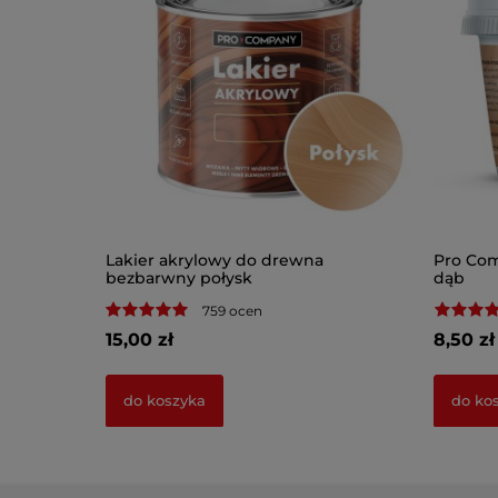
 Srebrny
Lakier akrylowy do drewna
Pro Com
bezbarwny połysk
dąb
759 ocen
15,00 zł
8,50 zł
do koszyka
do ko