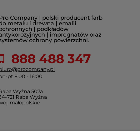
Pro Company | polski producent farb
do metalu i drewna | emalii
ochronnych | podkładów
antykorozyjnych | impregnatów oraz
systemów ochrony powierzchni.
888 488 347
biuro@procompany.pl
pn-pt 8:00 - 16:00
Raba Wyżna 507a
34-721 Raba Wyżna
woj. małopolskie