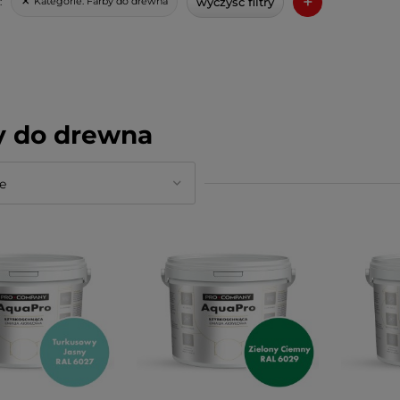
+
wyczyść filtry
Kategorie:
Farby do drewna
:
y do drewna