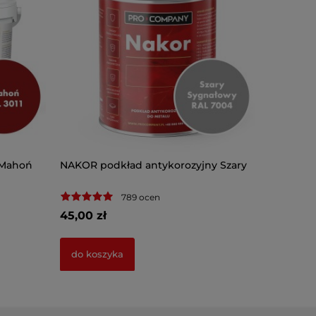
 Mahoń
NAKOR podkład antykorozyjny Szary
789 ocen
45,00 zł
do koszyka