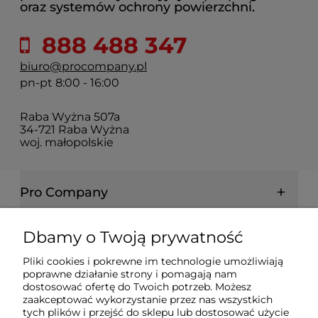
oraz systemów ochrony powierzchni.
888 488 347
biuro@procompany.pl
pn-pt 8:00 - 16:00
Raba Wyżna 507a
34-721 Raba Wyżna
woj. małopolskie
Pro Company
Farby | Lakiery | Emalie
Dbamy o Twoją prywatność
Pliki cookies i pokrewne im technologie umożliwiają
Ochrona drewna | metalu | betonu
poprawne działanie strony i pomagają nam
dostosować ofertę do Twoich potrzeb. Możesz
zaakceptować wykorzystanie przez nas wszystkich
tych plików i przejść do sklepu lub dostosować użycie
Informacje prawne