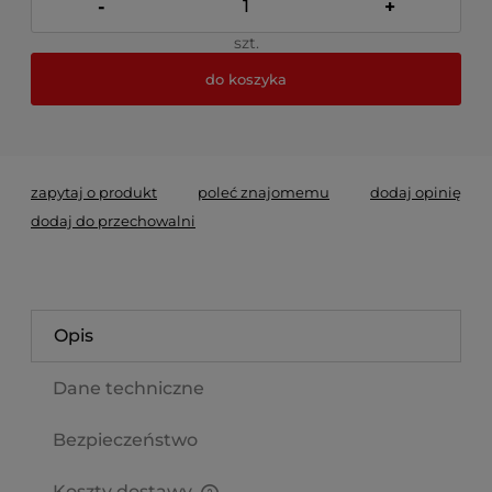
-
+
szt.
do koszyka
*
- Pole wymagane
zapytaj o produkt
poleć znajomemu
dodaj opinię
dodaj do przechowalni
Opis
Dane techniczne
Bezpieczeństwo
Koszty dostawy