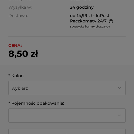
Wysyłka w:
24 godziny
Dostawa:
od 14,99 zł
- InPost
Paczkomaty 24/7
sprawdź formy dostawy
Cena nie zawiera ewentualnych kosztów płatności
CENA:
8,50 zł
*
Kolor:
*
Pojemność opakowania: