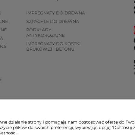
U
IMPREGNATY DO DREWNA
LNE
SZPACHLE DO DREWNA
ZNE
PODKŁADY
ANTYKOROZYJNE
A
IMPREGNATY DO KOSTKI
WNA
BRUKOWEJ I BETONU
E
awne działanie strony i pomagają nam dostosować ofertę do Two
życie plików do swoich preferencji, wybierając opcję "Dostosuj 
watności.