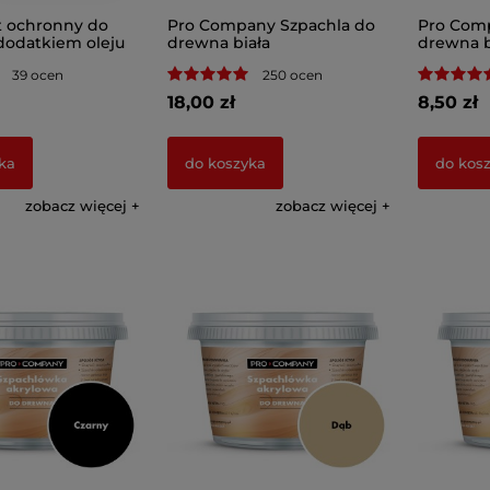
 ochronny do
Pro Company Szpachla do
Pro Comp
dodatkiem oleju
drewna biała
drewna b
39 ocen
250 ocen
18,00 zł
8,50 zł
ka
do koszyka
do kos
zobacz więcej
zobacz więcej