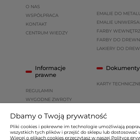
O NAS
EMALIE DO METAL
WSPÓŁPRACA
EMALIE UNIWERSA
KONTAKT
FARBY WEWNĘTR
CENTRUM WIEDZY
FARBY DO DREWN
LAKIERY DO DRE
Informacje
Dokumenty
prawne
KARTY TECHNICZN
REGULAMIN
WYGODNE ZWROTY
POLITYKA PRYWATNOŚCI
Dbamy o Twoją prywatność
ZWROTY I REKLAMACJE
FORMY PŁATNOŚCI
Pliki cookies i pokrewne im technologie umożliwiają popr
wszystkich tych plików i przejść do sklepu lub dostosować u
CZAS I KOSZTY DOSTAWY
Więcej o plikach cookies przeczytasz w naszej Polityce pry