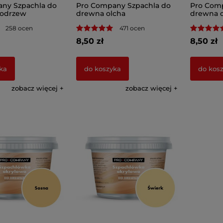
ny Szpachla do
Pro Company Szpachla do
Pro Comp
odrzew
drewna olcha
drewna 
258 ocen
471 ocen
8,50 zł
8,50 zł
ka
do koszyka
do kos
zobacz więcej
zobacz więcej