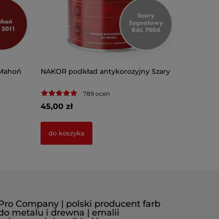
 Mahoń
NAKOR podkład antykorozyjny Szary
789 ocen
45,00 zł
do koszyka
Pro Company | polski producent farb
do metalu i drewna | emalii