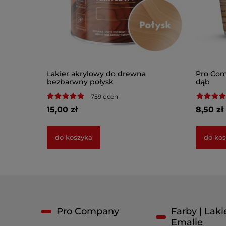
 Srebrny
Lakier akrylowy do drewna
Pro Com
bezbarwny połysk
dąb
759 ocen
15,00 zł
8,50 zł
do koszyka
do ko
Pro Company
Farby | Lakie
Emalie