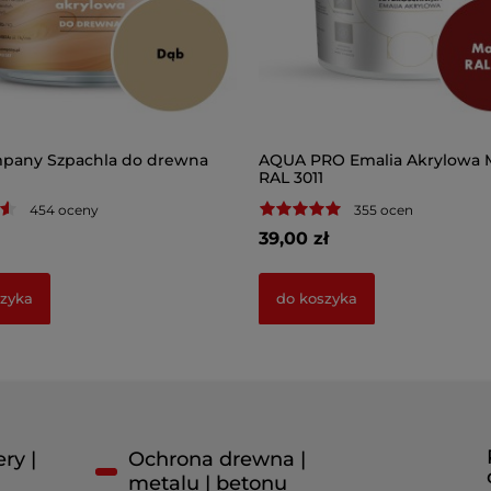
pany Szpachla do drewna
AQUA PRO Emalia Akrylowa
RAL 3011
454 oceny
355 ocen
39,00 zł
szyka
do koszyka
ry |
Ochrona drewna |
metalu | betonu