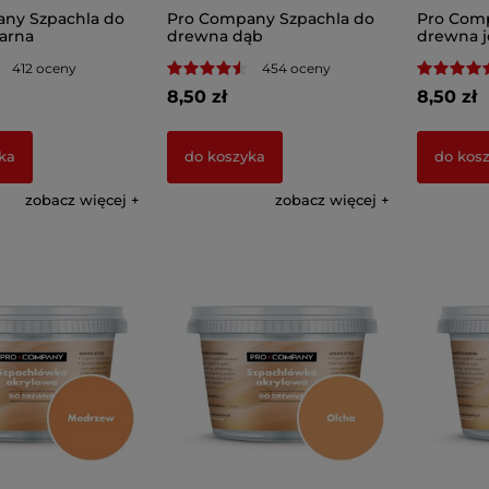
ny Szpachla do
Pro Company Szpachla do
Pro Comp
arna
drewna dąb
drewna j
412 oceny
454 oceny
8,50 zł
8,50 zł
ka
do koszyka
do kos
zobacz więcej
zobacz więcej