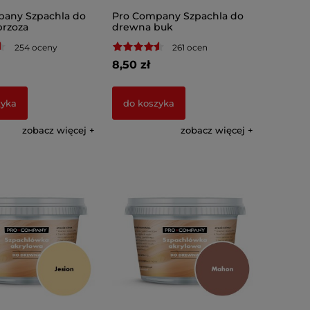
any Szpachla do
Pro Company Szpachla do
rzoza
drewna buk
254 oceny
261 ocen
8,50 zł
zyka
do koszyka
zobacz więcej
zobacz więcej