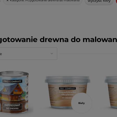
wyczyść filtry
Kategorie:
Przygotowanie drewna do malowania
:
gotowanie drewna do malowan