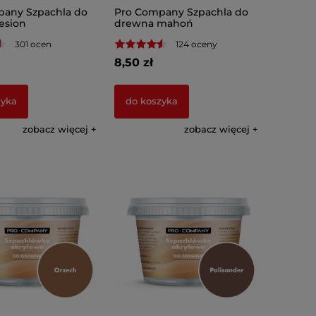
any Szpachla do
Pro Company Szpachla do
esion
drewna mahoń
301 ocen
124 oceny
8,50 zł
zyka
do koszyka
zobacz więcej
zobacz więcej