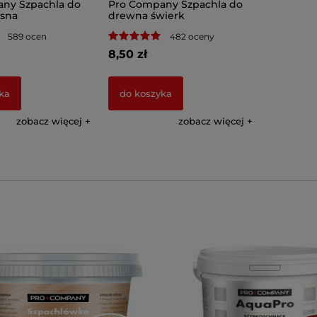
ny Szpachla do
Pro Company Szpachla do
sna
drewna świerk
589 ocen
482 oceny
8,50 zł
ka
do koszyka
zobacz więcej
zobacz więcej