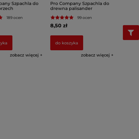
any Szpachla do
Pro Company Szpachla do
orzech
drewna palisander
189 ocen
99 ocen
8,50 zł
zyka
do koszyka
zobacz więcej
zobacz więcej